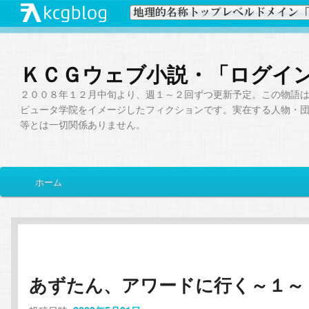
ＫＣＧウェブ小説・「ログイ
２００８年１２月中旬より、週１～２回ずつ更新予定。この物語
ピュータ学院をイメージしたフィクションです。実在する人物・
等とは一切関係ありません。
メ
ホーム
メ
サ
イ
ン
イ
ブ
メ
ニ
ン
コ
ュ
ー
あずたん、アワードに行く～１～
コ
ン