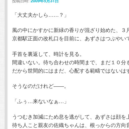
投稿日時:
2009年5月31日
ン
テ
「大丈夫かしら……？」
テ
ン
風の中にかすかに新緑の香りが混ざり始めた、３
ン
ツ
京都駅正面の改札口を目前に、あずさはつぶやい
ツ
へ
手首を裏返して、時計を見る。
へ
移
間違いない。待ち合わせの時間まで、まだ１０分
だから世間的にはまだ、心配する範疇ではないは
移
動
そうなのだけれど――。
動
「ふぅ…来ないなぁ…」
うつむき加減にため息を逃がして、あずさは顔を
待ち人こと親友の佐織ちゃんは、根っからの方向