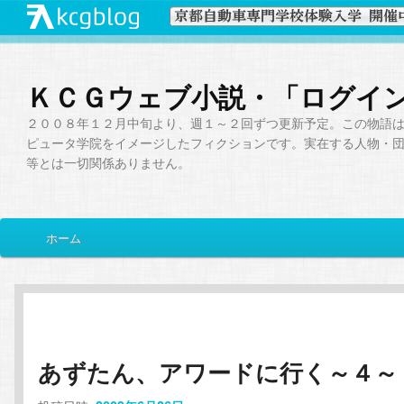
ＫＣＧウェブ小説・「ログイ
２００８年１２月中旬より、週１～２回ずつ更新予定。この物語
ピュータ学院をイメージしたフィクションです。実在する人物・
等とは一切関係ありません。
メ
ホーム
メ
サ
イ
ン
イ
ブ
メ
ニ
ン
コ
ュ
ー
あずたん、アワードに行く～４～
コ
ン