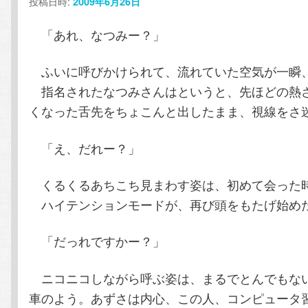
投稿日時:
2009年6月26日
ン
テ
「あれ、なつみー？」
テ
ン
ふいに呼びかけられて、流れていた空気が一瞬
ン
ツ
指名されたなつみさんはというと、先ほどの熱
くなった舌先をちょこんと出したまま、視線をさ
ツ
へ
へ
移
「え、だれー？」
移
動
くるくるあちこち見まわす姿は、初めて会った
ハイテンションモードが、再び頭をもたげ始め
動
「だっれですかー？」
ニコニコしながら呼ぶ姿は、まるでとんでもな
車のよう。あずさは内心、この人、コンピュータ