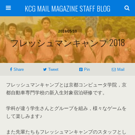
KCG MAIL MAGAZINE STAFF BLOG
2018/05/10
フレッシュマンキャンプ 2018
Share
Tweet
Pin
Mail
フレッシュマンキャンプとは京都コンピュータ学院，京
都自動車専門学校の新入生対象宿泊研修です。
学科が違う学生さんとグループを組み，様々なゲームを
して楽しみます♪
また先輩たちもフレッシュマンキャンプのスタッフとし