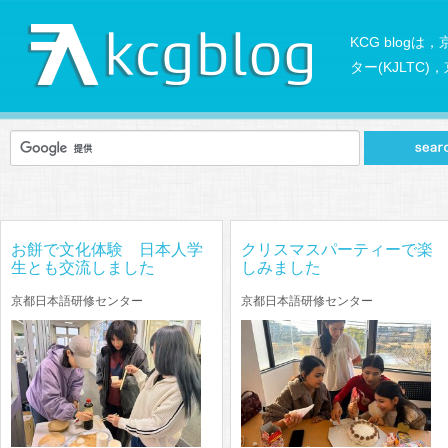
KCG blog
ター(KJLTC
お餅で文化体験 日本人学
クリスマスパーティーで楽
生とも交流しました
しみました
京都日本語研修センター
京都日本語研修センター