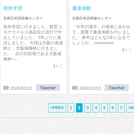
校外学習
書道体験
京都日本語研修センター
京都日本語研修センター
校外学習に行きました。新型コ
「今年の漢字」の発表に合わせ
ロナウイルス感染症の流行で中
て，授業で書道体験を行いまし
止していました。 5年ぶりに復
た。 来年はどんな1年になるで
活しました。 今回は大阪の海遊
しょうか。 comments
館と，大阪城梅林に行きまし
まいこ
た。 次の目的地である大阪城
梅林へ...
まいこ
2025/03/12
2024/12/12
<PREV
1
2
3
4
5
6
7
>N