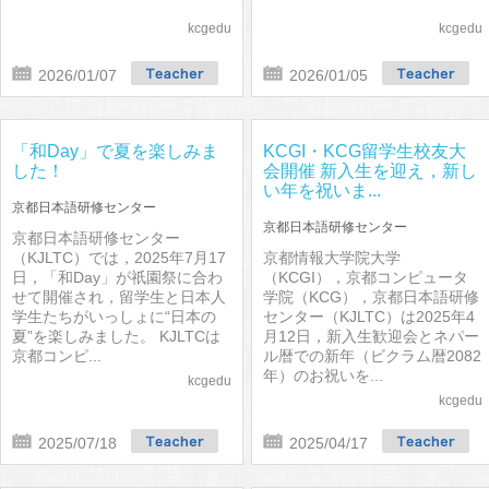
kcgedu
kcgedu
2026/01/07
2026/01/05
「和Day」で夏を楽しみま
KCGI・KCG留学生校友大
した！
会開催 新入生を迎え，新し
い年を祝いま...
京都日本語研修センター
京都日本語研修センター
京都日本語研修センター
（KJLTC）では，2025年7月17
京都情報大学院大学
日，「和Day」が祇園祭に合わ
（KCGI），京都コンピュータ
せて開催され，留学生と日本人
学院（KCG），京都日本語研修
学生たちがいっしょに“日本の
センター（KJLTC）は2025年4
夏”を楽しみました。 KJLTCは
月12日，新入生歓迎会とネパー
京都コンピ...
ル暦での新年（ビクラム暦2082
年）のお祝いを...
kcgedu
kcgedu
2025/07/18
2025/04/17