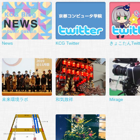
News
KCG Twitter
きょこたんTwitt
未来環境ラボ
和気致祥
Mirage