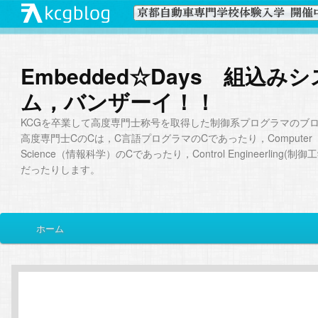
Embedded☆Days 組込み
ム，バンザーイ！！
KCGを卒業して高度専門士称号を取得した制御系プログラマのブ
高度専門士CのCは，C言語プログラマのCであったり，Computer
Science（情報科学）のCであったり，Control Engineerling(制
だったりします。
メ
ホーム
メ
サ
イ
ン
イ
ブ
メ
ニ
ン
コ
ュ