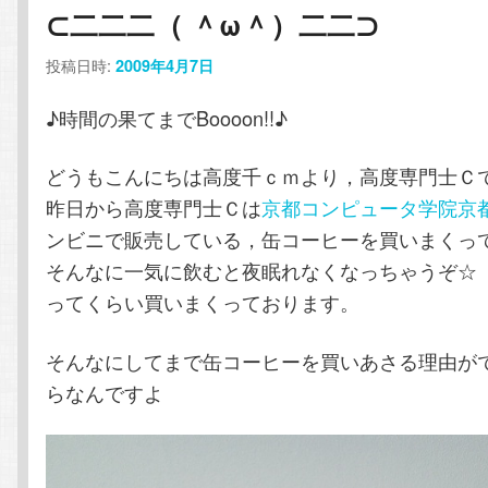
ー
⊂二二二（ ＾ω＾）二二⊃
コ
ン
投稿日時:
2009年4月7日
ン
テ
♪時間の果てまでBoooon!!♪
テ
ン
どうもこんにちは高度千ｃｍより，高度専門士Ｃ
ン
ツ
昨日から高度専門士Ｃは
京都コンピュータ学院京
ンビニで販売している，缶コーヒーを買いまくっ
ツ
へ
そんなに一気に飲むと夜眠れなくなっちゃうぞ☆
へ
移
ってくらい買いまくっております。
移
動
そんなにしてまで缶コーヒーを買いあさる理由が
らなんですよ
動