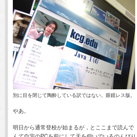
テ
ン
ン
ツ
ツ
へ
へ
移
移
動
動
別に目を閉じて陶酔している訳ではない。眼鏡レス版。
やあ。
明日から通常登校が始まるが，とここまで読んで「
んて自宅のPCを前にして天を仰いでいるのんびり