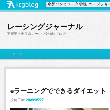
レーシングジャーナル
妄想突っ走り系レーシング物欲ブログ
メ
ホーム
メ
サ
イ
ン
イ
ブ
メ
ニ
ン
コ
ュ
ー
eラーニングでできるダイエット
コ
ン
投稿日時:
2009/05/27
ン
テ