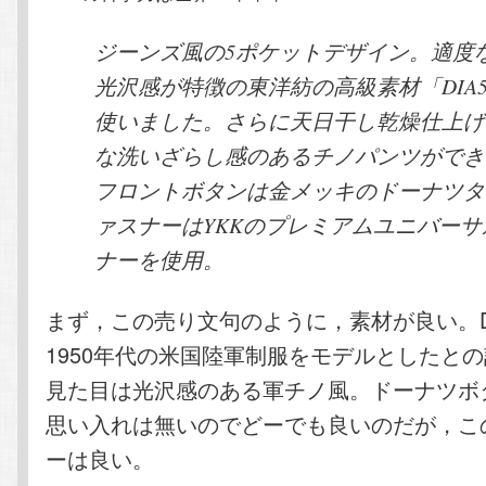
ジーンズ風の5ポケットデザイン。適度
光沢感が特徴の東洋紡の高級素材「DIA5
使いました。さらに天日干し乾燥仕上げ
な洗いざらし感のあるチノパンツができ
フロントボタンは金メッキのドーナツタ
ァスナーはYKKのプレミアムユニバー
ナーを使用。
まず，この売り文句のように，素材が良い。DI
1950年代の米国陸軍制服をモデルとしたと
見た目は光沢感のある軍チノ風。ドーナツボ
思い入れは無いのでどーでも良いのだが，この
ーは良い。