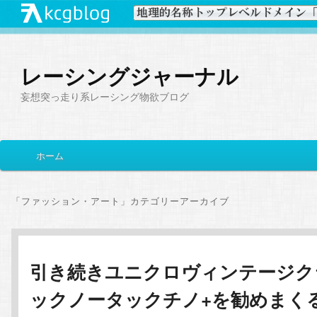
レーシングジャーナル
妄想突っ走り系レーシング物欲ブログ
メ
ホーム
メ
サ
イ
ン
イ
ブ
メ
「
ファッション・アート
」カテゴリーアーカイブ
ニ
ン
コ
ュ
ー
コ
ン
引き続きユニクロヴィンテージク
ックノータックチノ+を勧めまく
ン
テ