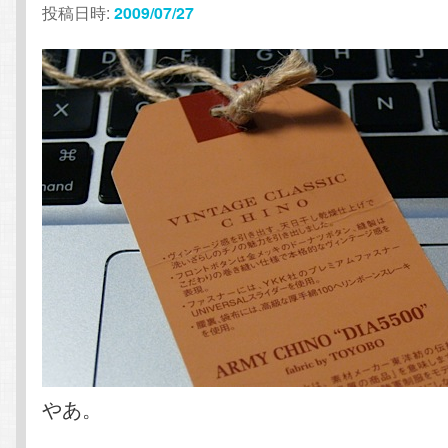
投稿日時:
2009/07/27
テ
ン
ン
ツ
ツ
へ
へ
移
移
動
動
やあ。