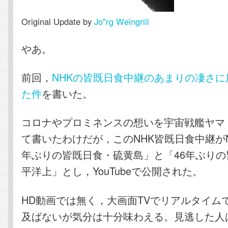
Original Update by
Jo"rg Weingrill
やあ。
前回，
NHKの皆既日食中継のあまりの凄さに
た件
を書いた。
コロナやプロミネンスの想いを宇宙戦艦ヤマ
て書いたわけだが，このNHK皆既日食中継がN
年ぶりの皆既日食・硫黄島」と「46年ぶり
平洋上」とし，YouTubeで公開された。
HD動画では無く，大画面TVでリアルタイム
及ばないが気分は十分味わえる。見逃した人