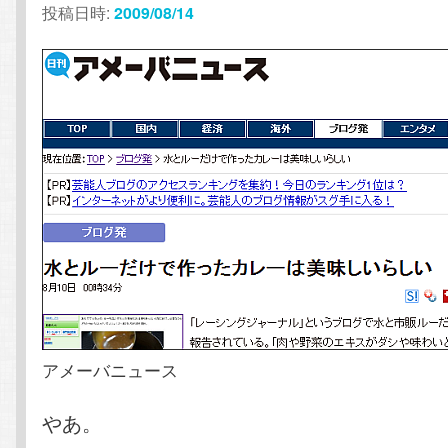
投稿日時:
2009/08/14
テ
ン
ン
ツ
ツ
へ
へ
移
移
動
動
アメーバニュース
やあ。