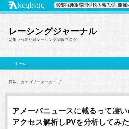
レーシングジャーナル
妄想突っ走り系レーシング物欲ブログ
メ
ホーム
メ
サ
イ
ン
イ
ブ
メ
「
日常
」カテゴリーアーカイブ
ニ
ン
コ
ュ
ー
コ
ン
アメーバニュースに載るって凄い
アクセス解析しPVを分析してみ
ン
テ