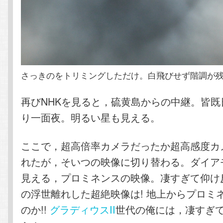
さっきのをトリミングしただけ。白飛びせず階調が
再びNHKを見ると，硫黄島からの中継。皆既
り一面夜。明るい星も見える。
ここで，超高倍率カメラだったか超高感度カ
れたが，そいつの映像に切り替わる。ダイア
見える，プロミネンスの映像。凄すぎて仰け
の浮世離れした超絶映像は! 地上からプロミ
のか!!
グラディウスII
世代の俺には，凄すぎ