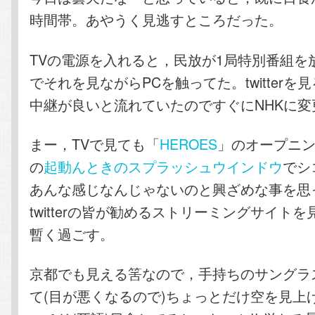
時間帯。あやうく見逃すところだった。
TVの電源を入れると，民放が1局特別番組を
でそれを見ながらPCを触ってた。twitterを
中継が良いと流れていたのですぐにNHKに変
まー，TVで見ても「
HEROES
」のオープニング
の
起動んときのスプラッシュウインドウ
でシ
あんな感じなんじゃないのと興ざめな事を思
twitterの皆が勧めるストリーミングサイト
暫く過ごす。
京都でも見える筈なので，手持ちのサングラ
て(目が悪くなるので)ちょっとだけ空を見上