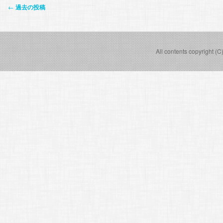
投
←
過去の投稿
稿
ナ
ビ
All contents copyright (C
ゲ
ー
シ
ョ
ン