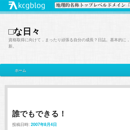
□な日々
資格取得に向けて，まったり頑張る自分の成長？日誌。基本的に
新。
メ
ホーム
メ
サ
イ
ン
イ
ブ
メ
ニ
ン
コ
ュ
ー
誰でもできる！
コ
ン
投稿日時:
2007年8月4日
ン
テ