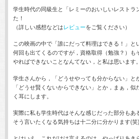
学生時代の同級生と「レミーのおいしいレストラ
テ
ン
た！
（詳しい感想などは
レビュー
をご覧ください）
ン
ツ
この映画の中で「誰にだって料理はできる！」と
ツ
へ
何回も出てくるのですが，資格取得（勉強？）も
へ
移
やればできないことなんてない，と私は思います
移
動
学生さんから，「どうせやっても分からない」と
「どうせ賢くないからできない」とか，まぁ，似
動
く耳にします。
実際に私も学生時代はそんな感じだった部分もあ
そう言いたくなる気持ちは十二分に分かります(笑
とはいえ，これだけは言えるのは，やっぱりあき