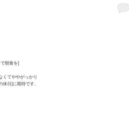
。
ァニーで朝食を]
なくてややがっかり
ーマの休日]に期待です。