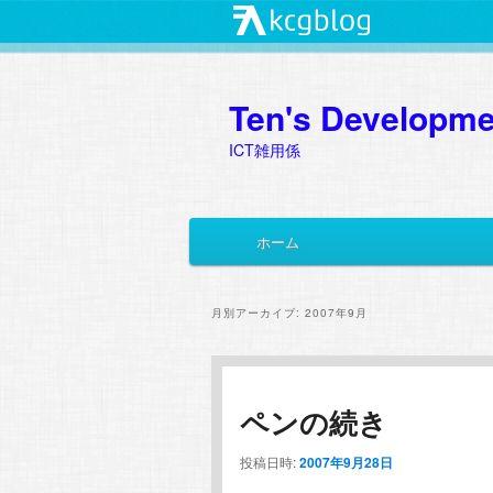
Ten's Developme
ICT雑用係
メ
ホーム
メ
サ
イ
ン
イ
ブ
メ
月別アーカイブ:
2007年9月
ニ
ン
コ
ュ
ー
コ
ン
ペンの続き
ン
テ
投稿日時:
2007年9月28日