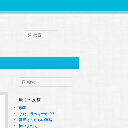
検
索
検
索
最近の投稿
季節
また、ラッキーか!??
富沢さんからの連絡
怖いよねぇ