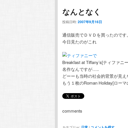
なんとなく
投稿日時:
2007年9月16日
通信販売でＤＶＤを買ったのです
今日見たのがこれ
Breakfast at Tiffany’s[ティフ
名作なんですが…..
どーーも当時の社会的背景が見え
もう１枚のRoman Holiday[ロ
comments
カテゴリー:
日常
|
コメントを残す