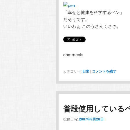
テ
ン
「幸せと健康を科学するペン」
だそうです。
ン
ツ
いいわぁ このうさんくささ。
ツ
へ
へ
移
comments
移
動
カテゴリー:
日常
|
コメントを残す
動
普段使用している
投稿日時:
2007年9月28日