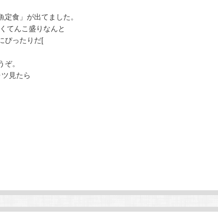
魚定食」が出てました。
かくてんこ盛りなんと
にぴったりだ[
うぞ。
ャツ見たら