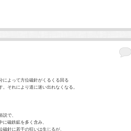
分によって方位磁針がくるくる回る
す。それにより道に迷い出れなくなる。
俗説で、
中に磁鉄鉱を多く含み、
位磁針に若干の狂いは生じるが、