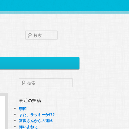
検
索
検
索
最近の投稿
季節
また、ラッキーか!??
富沢さんからの連絡
怖いよねぇ