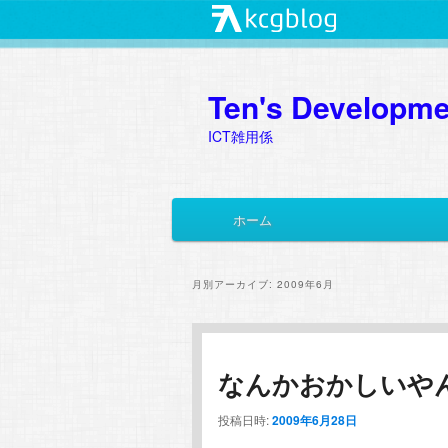
Ten's Developme
ICT雑用係
メ
ホーム
メ
サ
イ
ン
イ
ブ
メ
月別アーカイブ:
2009年6月
ニ
ン
コ
ュ
ー
コ
ン
なんかおかしいや
ン
テ
投稿日時:
2009年6月28日