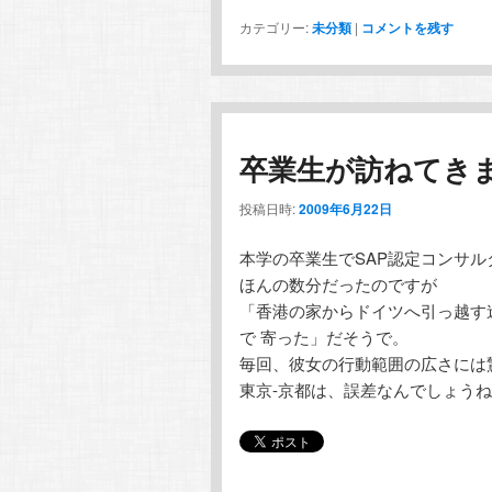
カテゴリー:
未分類
|
コメントを残す
卒業生が訪ねてき
投稿日時:
2009年6月22日
本学の卒業生でSAP認定コンサ
ほんの数分だったのですが
「香港の家からドイツへ引っ越す
で 寄った」だそうで。
毎回、彼女の行動範囲の広さには
東京-京都は、誤差なんでしょう