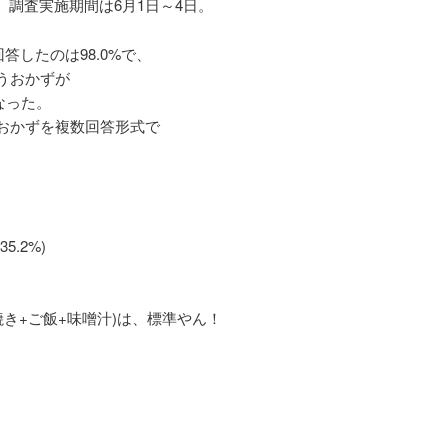
る。調査実施期間は6月1日～4日。
答したのは98.0%で、
うおかずが
なった。
おかずを複数回答形式で
.2%)
焼き+ご飯+味噌汁)は、標準やん！