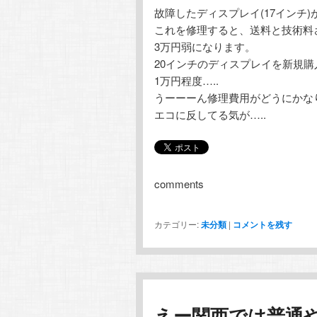
故障したディスプレイ(17インチ)
テ
ン
これを修理すると、送料と技術料
3万円弱になります。
ン
ツ
20インチのディスプレイを新規購
1万円程度…..
ツ
へ
うーーーん修理費用がどうにかな
エコに反してる気が…..
へ
移
移
動
comments
動
カテゴリー:
未分類
|
コメントを残す
えー関西では普通や