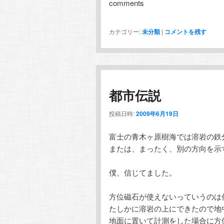
comments
カテゴリー:
未分類
|
コメントを残す
都市伝説
投稿日時:
2009年6月19日
富士の青木ヶ原樹海では溶岩の鉄
または、まったく、別の方向を示
僕、信じてました。
方位磁石が使えないっていうのは
たしかに溶岩の上にできたので地
地面に置いて計測をした場合に方