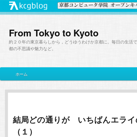
From Tokyo to Kyoto
約２０年の東京暮らしから，どうゆうわけか京都に。毎日の生活
都の不思議や魅力など。
メ
ホーム
メ
サ
イ
ン
イ
ブ
メ
ニ
ン
コ
ュ
ー
結局どの通りが いちばんエライ
コ
ン
（１）
ン
テ