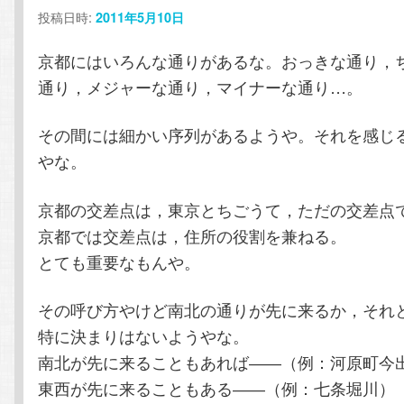
投稿日時:
2011年5月10日
テ
ン
京都にはいろんな通りがあるな。おっきな通り，
ン
ツ
通り，メジャーな通り，マイナーな通り…。
ツ
へ
その間には細かい序列があるようや。それを感じ
やな。
へ
移
京都の交差点は，東京とちごうて，ただの交差点
移
動
京都では交差点は，住所の役割を兼ねる。
動
とても重要なもんや。
その呼び方やけど南北の通りが先に来るか，それ
特に決まりはないようやな。
南北が先に来ることもあれば――（例：河原町今
東西が先に来ることもある――（例：七条堀川）