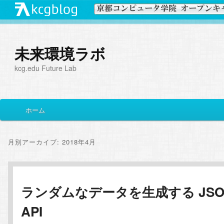
未来環境ラボ
kcg.edu Future Lab
メ
ホーム
メ
サ
イ
ン
イ
ブ
メ
月別アーカイブ:
2018年4月
ニ
ン
コ
ュ
ー
コ
ン
ランダムなデータを生成する JSO
API
ン
テ