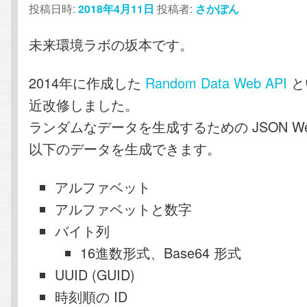
投稿日時:
2018年4月11日
投稿者:
さかぽん
テ
ン
未来環境ラボの坂本です。
ン
ツ
2014年に作成した
Random Data Web API
と
ツ
へ
近改修しました。
へ
移
ランダムなデータを生成するための JSON Web
以下のデータを生成できます。
移
動
動
アルファベット
アルファベットと数字
バイト列
16進数形式、Base64 形式
UUID (GUID)
時刻順の ID