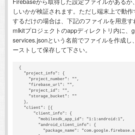
Firebaseから取得した設定ファイルがある
しいかが検証されます。ただし端末上で動作
するだけの場合は、下記のファイルを用意す
mlkitプロジェクトのappディレクトリ内に、goo
services.jsonという名前でファイルを作
ーストして保存して下さい。
{

  "project_info": {

    "project_number": "",

    "firebase_url": "",

    "project_id": "",

    "storage_bucket": ""

  },

  "client": [{

      "client_info": {

        "mobilesdk_app_id": "1:1:android:1",

        "android_client_info": {

          "package_name": "com.google.firebase.s