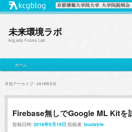
未来環境ラボ
kcg.edu Future Lab
メ
ホーム
メ
サ
イ
ン
イ
ブ
メ
月別アーカイブ:
2018年5月
ニ
ン
コ
ュ
ー
コ
ン
Firebase無しでGoogle ML Kit
ン
テ
投稿日時:
2018年5月19日
投稿者:
loudstrie