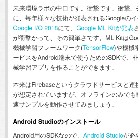
テ
ン
未来環境ラボの中口です。衝撃です。衝撃。去
に、毎年様々な技術が発表されるGoogleの
ン
ツ
Google I/O 2018
にて、
Google ML Kitが発表
が衝撃かって、その簡単さです。ML KitはGo
ツ
へ
機械学習フレームワーク(
TensorFlow
)や機械
へ
移
ービスをAndroid端末で使うためのSDKで
械学習アプリを作ることができます。
移
動
動
本来はFirebaseというクラウドサービスと
が想定されていますが、オフラインのみでも
速サンプルを動作させてみましょう。
Android Studioのインストール
Android用のSDKなので、
Android Studio
が必