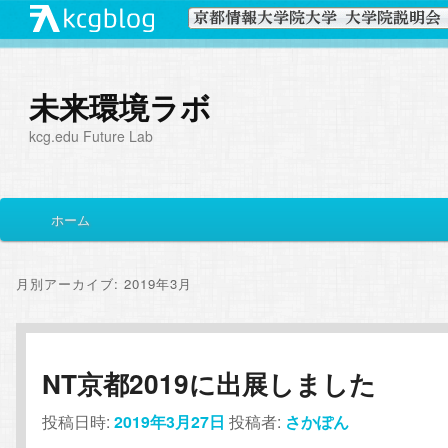
未来環境ラボ
kcg.edu Future Lab
メ
ホーム
メ
サ
イ
ン
イ
ブ
メ
月別アーカイブ:
2019年3月
ニ
ン
コ
ュ
ー
コ
ン
NT京都2019に出展しました
ン
テ
投稿日時:
2019年3月27日
投稿者:
さかぽん