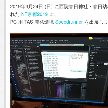
テ
ン
2019年3月24日 (日) に西院春日神社・春
れた
NT京都2019
に、
ン
ツ
PC 用 TAS 開発環境
Speedrunner
を出展しま
ツ
へ
へ
移
移
動
動