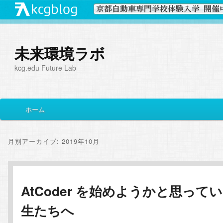
未来環境ラボ
kcg.edu Future Lab
メ
ホーム
メ
サ
イ
ン
イ
ブ
メ
月別アーカイブ:
2019年10月
ニ
ン
コ
ュ
ー
コ
ン
AtCoder を始めようかと思って
生たちへ
ン
テ