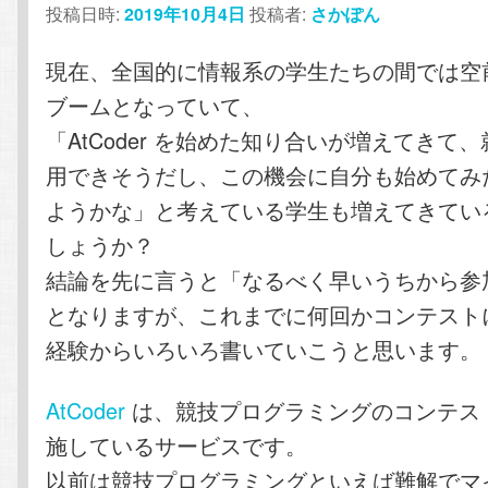
投稿日時:
2019年10月4日
投稿者:
さかぽん
テ
ン
現在、全国的に情報系の学生たちの間では空
ン
ツ
ブームとなっていて、
ツ
へ
「AtCoder を始めた知り合いが増えてきて
用できそうだし、この機会に自分も始めてみ
へ
移
ようかな」と考えている学生も増えてきてい
移
動
しょうか？
結論を先に言うと「なるべく早いうちから参
動
となりますが、これまでに何回かコンテスト
経験からいろいろ書いていこうと思います。
AtCoder
は、競技プログラミングのコンテストを
施しているサービスです。
以前は競技プログラミングといえば難解でマ