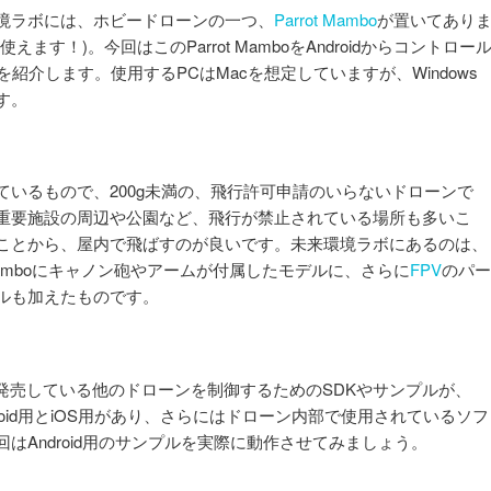
境ラボには、ホビードローンの一つ、
Parrot Mambo
が置いてあり
ます！)。今回はこのParrot MamboをAndroidからコントロー
紹介します。使用するPCはMacを想定していますが、Windows
す。
ているもので、200g未満の、飛行許可申請のいらないドローンで
重要施設の周辺や公園など、飛行が禁止されている場所も多いこ
ことから、屋内で飛ばすのが良いです。未来環境ラボにあるのは、
amboにキャノン砲やアームが付属したモデルに、さらに
FPV
のパー
ルも加えたものです。
rrot社が発売している他のドローンを制御するためのSDKやサンプルが、
roid用とiOS用があり、さらにはドローン内部で使用されているソフ
はAndroid用のサンプルを実際に動作させてみましょう。