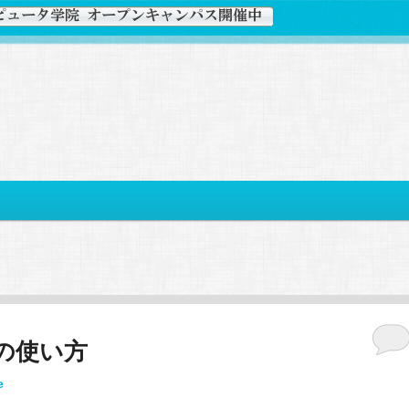
DKの使い方
e