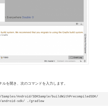
ナルを開き、次のコマンドを入力します。
/Samples/Android/SDKSample/buildWithPrecompiledSDK/

/android-sdk/ ./gradlew