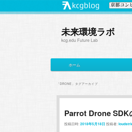
未来環境ラボ
kcg.edu Future Lab
メ
ホーム
メ
サ
イ
ン
イ
ブ
メ
「
DRONE
」タグアーカイブ
ニ
ン
コ
ュ
ー
コ
ン
Parrot Drone S
ン
テ
投稿日時:
2018年5月18日
投稿者:
loudstri