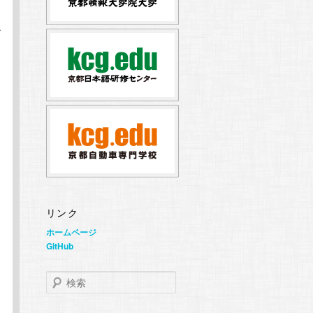
ま
ル
リンク
ホームページ
GitHub
検
索