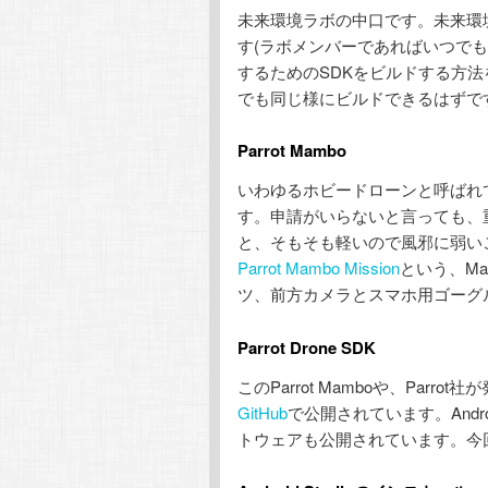
未来環境ラボの中口です。未来環
テ
ン
す(ラボメンバーであればいつでも使え
するためのSDKをビルドする方法を
ン
ツ
でも同じ様にビルドできるはずで
ツ
へ
Parrot Mambo
へ
移
いわゆるホビードローンと呼ばれ
す。申請がいらないと言っても、
移
動
と、そもそも軽いので風邪に弱い
Parrot Mambo Mission
という、M
動
ツ、前方カメラとスマホ用ゴーグ
Parrot Drone SDK
このParrot Mamboや、Pa
GitHub
で公開されています。And
トウェアも公開されています。今回