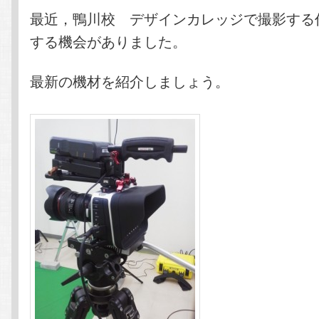
テ
ン
最近，鴨川校 デザインカレッジで撮影する
する機会がありました。
ン
ツ
最新の機材を紹介しましょう。
ツ
へ
へ
移
移
動
動