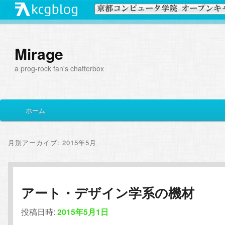
Mirage
a prog-rock fan's chatterbox
メ
ホーム
メ
サ
イ
ン
イ
ブ
メ
月別アーカイブ:
2015年5月
ニ
ン
コ
ュ
ー
コ
ン
アート・デザイン学系の機材
ン
テ
投稿日時:
2015年5月1日