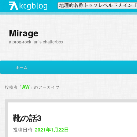
Mirage
a prog-rock fan's chatterbox
メ
ホーム
メ
サ
イ
ン
イ
ブ
メ
AW
投稿者「
」のアーカイブ
ニ
ン
コ
ュ
ー
コ
ン
靴の話3
ン
テ
投稿日時:
2021年1月22日