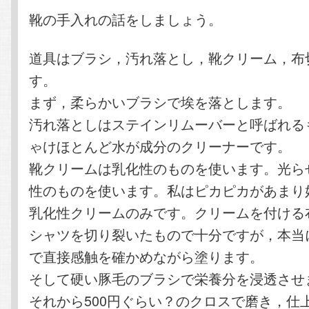
テ
ン
靴の手入れの話をしましょう。
ン
ツ
道具はブラシ，汚れ落とし，靴クリーム，布
す。
ツ
へ
まず，柔らかいブラシで埃を落とします。
へ
移
汚れ落としはステインリムーバーと呼ばれる
ゃけほとんど水が成分のクリーナーです。
移
動
靴クリームは乳化性のものを使います。光ら
動
性のものを使います。私はピカピカがあまり
乳化性クリームのみです。クリームを付ける
シャツを切り裂いたもので十分ですが，本当
で直接感触を確かめながら塗ります。
そして硬い豚毛のブラシで栄養分を浸透させ
それから500円ぐらい？のクロスで磨き，仕