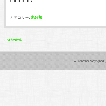
comments
カテゴリー:
未分類
投
←
過去の投稿
稿
ナ
ビ
All contents copyright (C
ゲ
ー
シ
ョ
ン