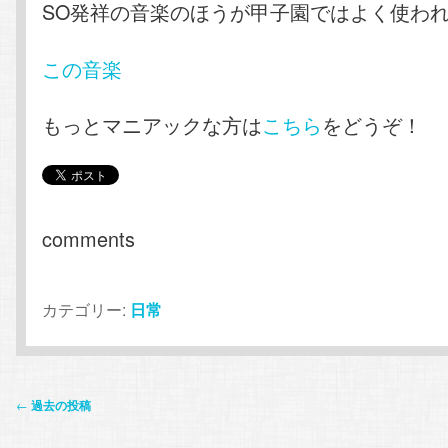
SO発祥の音楽のほうが甲子園ではよく使わ
この音楽
もっとマニアックな方は
こちら
をどうぞ！
comments
カテゴリー:
日常
投
←
過去の投稿
稿