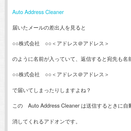
Auto Address Cleaner
ン
ツ
届いたメールの差出人を見ると
ツ
へ
○○株式会社 ○○＜アドレス＠アドレス＞
へ
移
移
動
のように名前が入っていて、返信すると宛先も名
動
○○株式会社 ○○＜アドレス＠アドレス＞
で届いてしまったりしますよね？
この Auto Address Cleaner は送信するとき
消してくれるアドオンです。