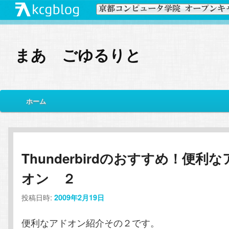
まあ ごゆるりと
メ
ホーム
メ
サ
イ
ン
イ
ブ
メ
ニ
ン
コ
Thunderbirdのおすすめ！便利
ュ
ー
オン ２
コ
ン
投稿日時:
2009年2月19日
ン
テ
便利なアドオン紹介その２です。
テ
ン