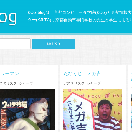
KCG blogは，京都コンピュータ学院(KCG)と京都情報
ター(KJLTC)，京都自動車専門学校の先生と学生によるkc
ミラーマン
たなくじ メガ吉
スタリスク_シャープ
アスタリスク_シャープ