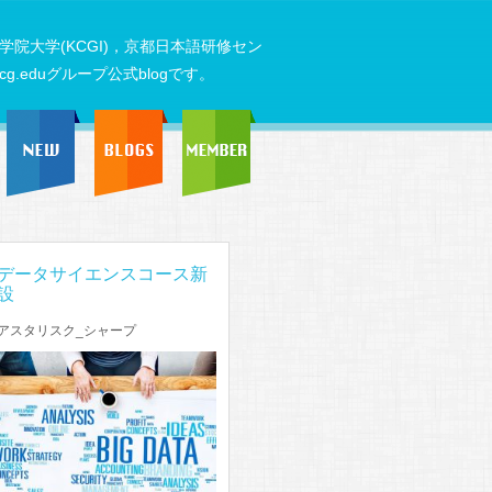
大学院大学(KCGI)，京都日本語研修セン
g.eduグループ公式blogです。
NEW
ブログ一覧
メンバー一覧
データサイエンスコース新
設
アスタリスク_シャープ