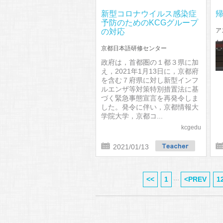
新型コロナウイルス感染症
予防のためのKCGグループ
ア
の対応
京都日本語研修センター
政府は，首都圏の１都３県に加
え，2021年1月13日に，京都府
を含む７府県に対し新型インフ
ルエンザ等対策特別措置法に基
づく緊急事態宣言を再発令しま
した。発令に伴い，京都情報大
学院大学，京都コ...
kcgedu
2021/01/13
...
<<
1
<PREV
1