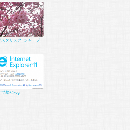
アスタリスク_シャープ
オブ脳@kcg