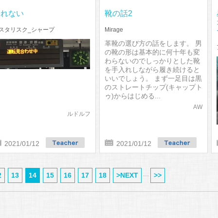
帰れない
靴の話2
スタリスク_シャープ
Mirage
革靴の選び方の話をします。 男
の靴の形は基本的に何十年も変
わらないのでしっかりとした靴
を手入れしながら履き続けると
いいでしょう。 まず一足目は黒
のストレートチップ(キャップト
ゥ)からはじめる...
AW
ルドルフ
2021/01/12
2021/01/12
...
2
13
14
15
16
17
18
>NEXT
>>