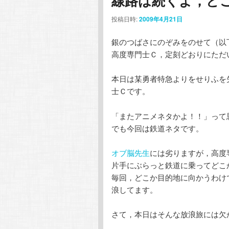
線路は続くよ，ど
コ
ン
投稿日時:
2009年4月21日
ン
テ
銀のつばさにのぞみをのせて（以
テ
ン
高度専門士Ｃ，定刻どおりにただ
ン
ツ
本日は某勇者特急よりをせりふを
士Ｃです。
ツ
へ
「またアニメネタかよ！！」って
へ
移
でも今回は鉄道ネタです。
移
動
オブ脳先生
には劣りますが，高度
片手にぶらっと鉄道に乗ってどこ
動
毎回，どこか目的地に向かうわけ
浪してます。
さて，本日はそんな放浪旅には欠