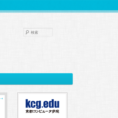
検
索
→