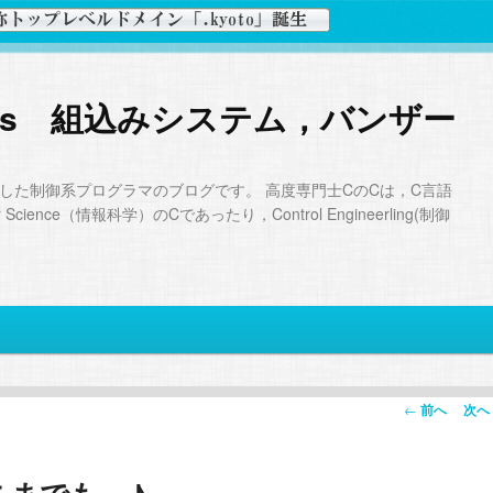
Days 組込みシステム，バンザー
した制御系プログラマのブログです。 高度専門士CのCは，C言語
ience（情報科学）のCであったり，Control Engineerling(制御
投
←
前へ
次へ
稿
ナ
ビ