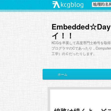
Embedded☆
イ！！
KCGを卒業して高度専門士称号を取得
プログラマのCであったり，Computer Sc
工学）のＣだったりします。
メ
ホーム
メ
サ
イ
ン
イ
ブ
メ
ニ
ン
コ
ュ
ー