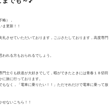
こまでも～♪
ゲ
ー
シ
下略），
ョ
いま更新！！
ン
失礼させていただいております，ごぶさたしております，高度専門
思われる方もおられるでしょう。
専門士Ｃも鉄道が大好きでして，暇ができたときには青春１８切符
かに旅に行っております。
でもなく，「電車に乗りたい！！」ただそれだけで電車に乗って放
かせないこちら！！