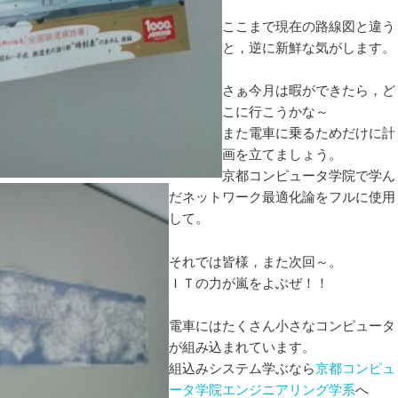
ここまで現在の路線図と違う
と，逆に新鮮な気がします。
さぁ今月は暇ができたら，ど
こに行こうかな～
また電車に乗るためだけに計
画を立てましょう。
京都コンピュータ学院で学ん
だネットワーク最適化論をフルに使用
して。
それでは皆様，また次回～。
ＩＴの力が嵐をよぶぜ！！
電車にはたくさん小さなコンピュータ
が組み込まれています。
組込みシステム学ぶなら
京都コンピュ
ータ学院エンジニアリング学系
へ