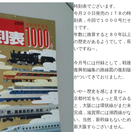
時刻表でございます。
今月２０日発売のＪＴＢの時
刻表，今回で１０００号だそ
うです。
年数に換算すると８０年以上
の歴史があるようでして，長
いですね～。
今月号には付録として，戦後
復興初編集の路線図の復刻版
がついてきておりました。
いや～歴史を感じますね～
京都付近をちょっと見てみる
と，大阪には環状線がまだ未
完成，滋賀県には湖西線がな
い。当然，新幹線もないため
新大阪すらございません。