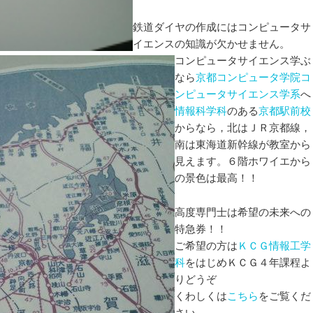
鉄道ダイヤの作成にはコンピュータサ
イエンスの知識が欠かせません。
コンピュータサイエンス学ぶ
なら
京都コンピュータ学院コ
ンピュータサイエンス学系
へ
情報科学科
のある
京都駅前校
からなら，北はＪＲ京都線，
南は東海道新幹線が教室から
見えます。６階ホワイエから
の景色は最高！！
高度専門士は希望の未来への
特急券！！
ご希望の方は
ＫＣＧ情報工学
科
をはじめＫＣＧ４年課程よ
りどうぞ
くわしくは
こちら
をご覧くだ
さい。