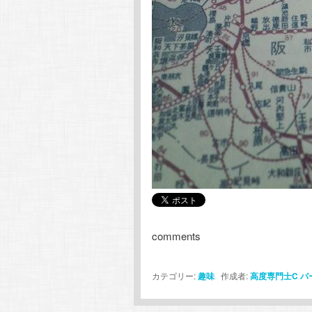
comments
カテゴリー:
趣味
作成者:
高度専門士C
パ