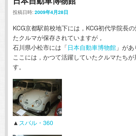
日本自動車博物館
ン
テ
投稿日時:
2009年4月28日
テ
ン
KCG京都駅前校地下には，KCG初代学院長
たクルマが保存されていますが，
ン
ツ
石川県小松市には「
日本自動車博物館
」があ
ここには，かつて活躍していたクルマたちが
ツ
へ
す。
へ
移
移
動
動
▲
スバル・360