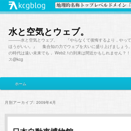
水と空気とウェブ。
―――水と空気とウェブ。 『やらなくて後悔するより，やって
ほうがいい。』 集合知の力でウェブを大いに盛り上げましょう。W
の時代は遠い未来でも， Web2.1の到来は間近かもしれません？！ 
ス@kcg
メ
ホーム
メ
サ
イ
ン
イ
ブ
メ
月別アーカイブ:
2009年4月
ニ
ン
コ
ュ
ー
コ
ン