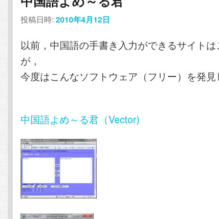
中国語よめ～る君
ン
テ
投稿日時:
2010年4月12日
テ
ン
以前，中国語の手書き入力ができるサイトは
が，
ン
ツ
今度はこんなソフトウェア（フリー）を発見
ツ
へ
へ
移
中国語よめ～る君（Vector)
移
動
動