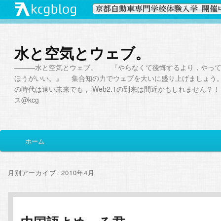
水と空気とウェブ。
―――水と空気とウェブ。 『やらなくて後悔するより，やって
ほうがいい。』 集合知の力でウェブを大いに盛り上げましょう。W
の時代は遠い未来でも， Web2.1の到来は間近かもしれません？！ 
ス@kcg
メ
ホーム
メ
サ
イ
ン
イ
ブ
メ
月別アーカイブ:
2010年4月
ニ
ン
コ
ュ
ー
コ
ン