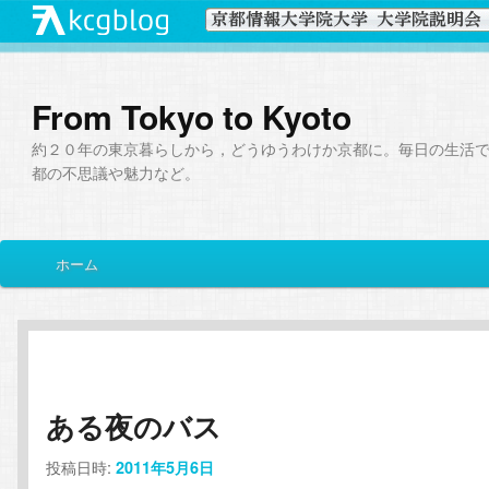
From Tokyo to Kyoto
約２０年の東京暮らしから，どうゆうわけか京都に。毎日の生活
都の不思議や魅力など。
メ
ホーム
メ
サ
イ
ン
イ
ブ
メ
ニ
ン
コ
ュ
ー
ある夜のバス
コ
ン
投稿日時:
2011年5月6日
ン
テ