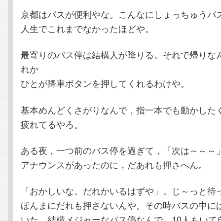
京都はバスが便利やな。こんなにしょっちゅうバ
テ
ン
人生でこれまでなかったほどや。
ン
ツ
最寄りのバス停は結構人が降りる。それで帰りな
れか
ツ
へ
ひとが降車ボタンを押してくれるわけや。
へ
移
基本めんどくさがりなんで，指一本でも動かした
移
動
疲れてるやろ。
動
ある夜，一つ前のバス停を過ぎて，「次は～～～
アナウンスがあったのに，だあれも押さへん。
「おかしいな。だれかいるはずや」。じ～っと待
ほんまにだれも押さないんや。その時バスの中には
いた。結構メジャーなバス停なんで，10人もいて