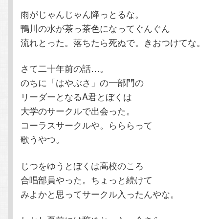
雨がじゃんじゃん降っとるな。
テ
ン
鴨川の水が茶っ茶色になってぐんぐん
流れとった。落ちたら死ぬで。きおつけてな。
ン
ツ
さて二十年前の話…。
ツ
へ
のちに「はやぶさ」の一部門の
へ
移
リーダーとなるA君とぼくは
大学のサークルで出会った。
移
動
コーラスサークルや。らららって
歌うやつ。
動
じつをゆうとぼくは高校のころ
合唱部員やった。ちょっと続けて
みよかと思ってサークル入ったんやな。