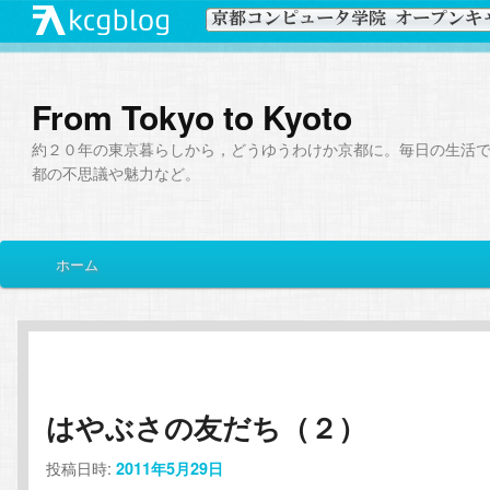
From Tokyo to Kyoto
約２０年の東京暮らしから，どうゆうわけか京都に。毎日の生活
都の不思議や魅力など。
メ
ホーム
メ
サ
イ
ン
イ
ブ
メ
ニ
ン
コ
ュ
ー
はやぶさの友だち（２）
コ
ン
投稿日時:
2011年5月29日
ン
テ