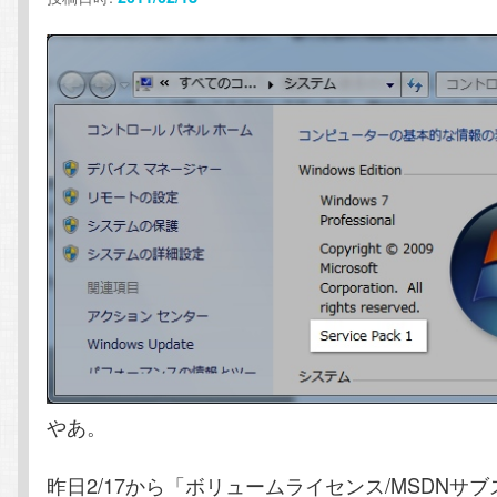
テ
ン
ン
ツ
ツ
へ
へ
移
移
動
動
やあ。
昨日2/17から「ボリュームライセンス/MSDNサ