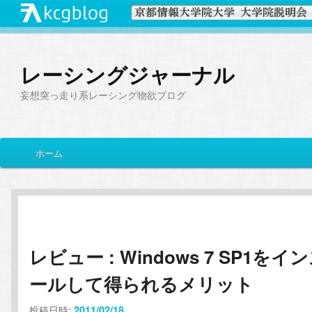
レーシングジャーナル
妄想突っ走り系レーシング物欲ブログ
メ
ホーム
メ
サ
イ
ン
イ
ブ
メ
ニ
ン
コ
ュ
ー
レビュー : Windows 7 SP1をイ
コ
ン
ールして得られるメリット
ン
テ
投稿日時:
2011/02/18