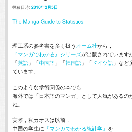
投稿日時:
2010年2月5日
ン
テ
The Manga Guide to Statistics
テ
ン
ン
ツ
理工系の参考書を多く扱う
オーム社
から，
『マンガでわかる』シリーズ
が出版されています
ツ
へ
「
英語
」「
中国語
」「
韓国語
」「
ドイツ語
」など
へ
移
ています。
移
動
このような学術関係の本でも，
海外では「日本語のマンガ」として人気があるの
動
ね。
実際，私カオスは以前，
中国の学生に
『マンガでわかる統計学』
を