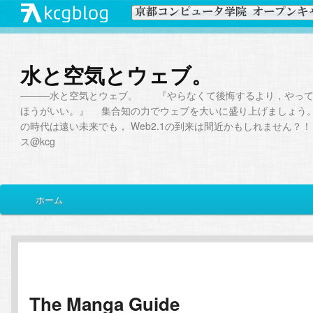
水と空気とウェブ。
―――水と空気とウェブ。 『やらなくて後悔するより，やって
ほうがいい。』 集合知の力でウェブを大いに盛り上げましょう。W
の時代は遠い未来でも， Web2.1の到来は間近かもしれません？！ 
ス@kcg
メ
ホーム
メ
サ
イ
ン
イ
ブ
メ
ニ
ン
コ
ュ
ー
The Manga Guide
コ
ン