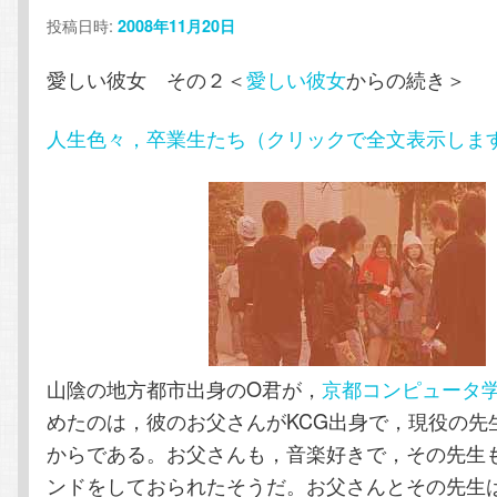
投稿日時:
2008年11月20日
テ
ン
愛しい彼女 その２＜
愛しい彼女
からの続き＞
ン
ツ
人生色々，卒業生たち（クリックで全文表示しま
ツ
へ
へ
移
移
動
動
山陰の地方都市出身のO君が，
京都コンピュータ
めたのは，彼のお父さんがKCG出身で，現役の先
からである。お父さんも，音楽好きで，その先生
ンドをしておられたそうだ。お父さんとその先生