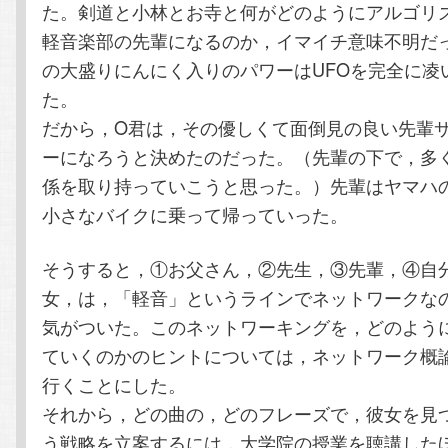
た。剣道と小林とお寺と何がどのようにアルゴリ
軽音楽部の先輩になるのか，イマイチ意味不明だ
の大盛りにんにく入りのパワーはUFOを完全に凌
た。
だから，O君は，その優しくて面倒見の良い先輩
ーになろうと決めたのだった。（先輩の下で，多
係を取り持っていこうと思った。）先輩はヤマハ
小さなバイクに乗って帰っていった。
そうすると，①お父さん，②先生，③先輩，④自
女，は，「軽音」というラインでネットワークな
気がついた。このネットワーキングを，どのよう
ていくのかのヒントについては，ネットワーク概
行くことにした。
それから，どの曲の，どのフレーズで，彼女を見
う戦略を立案するには，大学院の授業を聴講した