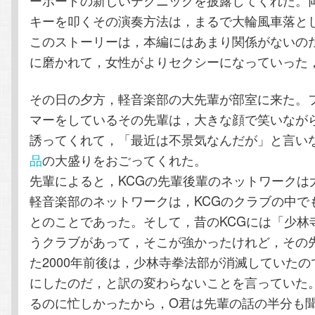
ーボードの新しいテクニックを披露してくれた。
キーを叩くその演奏方法は，まるで大輪風車落と
このストーリーは，本編にはあまり関係がないの
に磨かれて，女性がよりセクシーになっていった
その日の夕方，軽音楽部の大先輩が部室に来た。
マーをしているその先輩は，大きな顔で笑いなが
誘ってくれて，「最近は不景気なんだが」と言い
品
の大盛りをおごってくれた。
先輩によると，KCGの先輩後輩のネットワークは
軽音楽部のネットワークは，KCGのクラブの中で
とのことであった。そして，昔のKCGには「少林
うクラブがあって，そこが強かったけれど，その
た2000年前後は，少林寺拳法部が消滅していた
にしたのだ，と訳の変わらないことを言っていた
るのに忙しかったから，O君は先輩の話の半分も