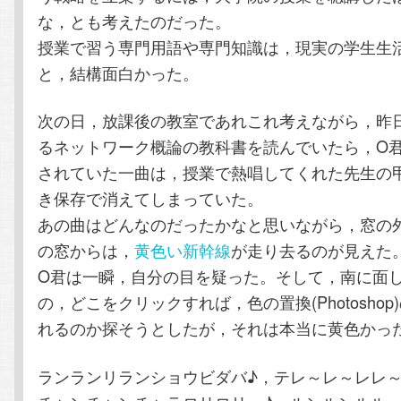
な，とも考えたのだった。
授業で習う専門用語や専門知識は，現実の学生生
と，結構面白かった。
次の日，放課後の教室であれこれ考えながら，昨
るネットワーク概論の教科書を読んでいたら，O君
されていた一曲は，授業で熱唱してくれた先生の
き保存で消えてしまっていた。
あの曲はどんなのだったかなと思いながら，窓の
の窓からは，
黄色い新幹線
が走り去るのが見えた
O君は一瞬，自分の目を疑った。そして，南に面
の，どこをクリックすれば，色の置換(Photosho
れるのか探そうとしたが，それは本当に黄色かっ
ランランリランショウビダバ♪，テレ～レ～レレ～