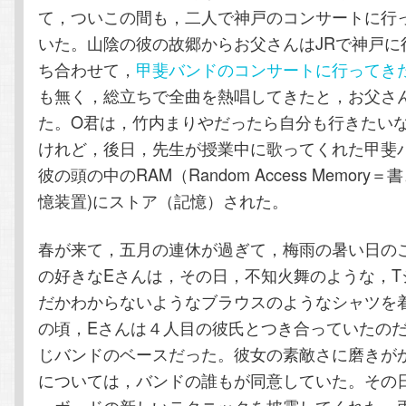
て，ついこの間も，二人で神戸のコンサートに行
いた。山陰の彼の故郷からお父さんはJRで神戸に
ち合わせて，
甲斐バンドのコンサートに行ってき
も無く，総立ちで全曲を熱唱してきたと，お父さ
た。O君は，竹内まりやだったら自分も行きたい
けれど，後日，先生が授業中に歌ってくれた甲斐
彼の頭の中のRAM（Random Access Memor
憶装置)にストア（記憶）された。
春が来て，五月の連休が過ぎて，梅雨の暑い日の
の好きなEさんは，その日，不知火舞のような，T
だかわからないようなブラウスのようなシャツを
の頃，Eさんは４人目の彼氏とつき合っていたの
じバンドのベースだった。彼女の素敵さに磨きが
については，バンドの誰もが同意していた。その