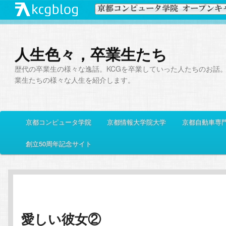
人生色々，卒業生たち
歴代の卒業生の様々な逸話。KCGを卒業していった人たちのお話
業生たちの様々な人生を紹介します。
メ
京都コンピュータ学院
京都情報大学院大学
京都自動車専
メ
サ
イ
ン
創立50周年記念サイト
イ
ブ
メ
ニ
ン
コ
ュ
ー
コ
ン
愛しい彼女②
ン
テ