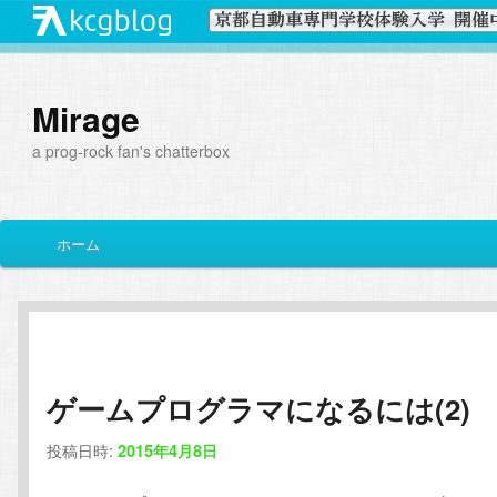
Mirage
a prog-rock fan's chatterbox
メ
ホーム
メ
サ
イ
ン
イ
ブ
メ
ニ
ン
コ
ュ
ー
ゲームプログラマになるには(2)
コ
ン
投稿日時:
2015年4月8日
ン
テ