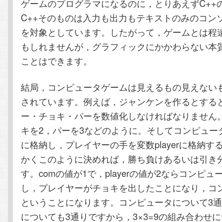
ゲームのプログラマになるのに，とりあえずC++
テ
ン
C++そのものは入力も出力もテキストのみのコン
を対象としています。したがって，ゲームとは程
ン
ツ
もしれませんが，グラフィックにかかわらない本
ツ
へ
ことはできます。
へ
移
結局，コンピュータゲームは見えるもの見えない
されています。例えば，ジャンケンを作るとする
移
動
ー・チョキ・パーを数値化しなければなりません
キを2，パーを3などのように。そしてコンピュータ
動
に格納し，プレイヤーの手を変数playerに格納す
かくこのように決めれば，勝ち負けあるいは引き
す。comの値が1で，playerの値が2ならコンピ
し，プレイヤーがチョキを出したことになり，コ
ということになります。コンピュータについて3
についても3通りですから，3×3=9の組み合わせ