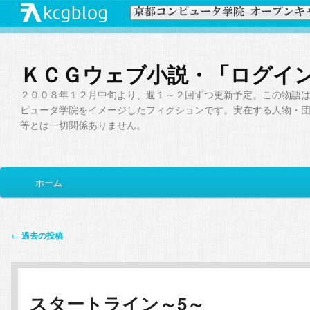
ＫＣＧウェブ小説・「ログイ
２００８年１２月中旬より、週１～２回ずつ更新予定。この物語
ピュータ学院をイメージしたフィクションです。実在する人物・
等とは一切関係ありません。
メ
ホーム
メ
サ
イ
ン
イ
ブ
メ
投
←
過去の投稿
ニ
稿
ン
コ
ュ
ナ
ー
ビ
コ
ン
スタートライン～5～
ゲ