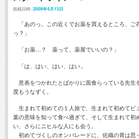
ー
ン
テ
投稿日時:
2009年4月13日
シ
ョ
テ
ン
「あのっ。この近くでお薬を買えるところ、ご
ン
っ？」
ン
ツ
「お薬…？ 薬って、薬屋でいいの？」
ツ
へ
「は、はい、はい、はい」
へ
移
移
動
意表をつかれたとばかりに面食らっている先生
度もうなずく。
動
生まれて初めての１人旅で、生まれて初めてビ
葉の意味を知って食べ過ぎて、そして生まれて初
い、さらにニヒルな人にも会う。
初めてづくしのオンパレードに、佐織の胃は思