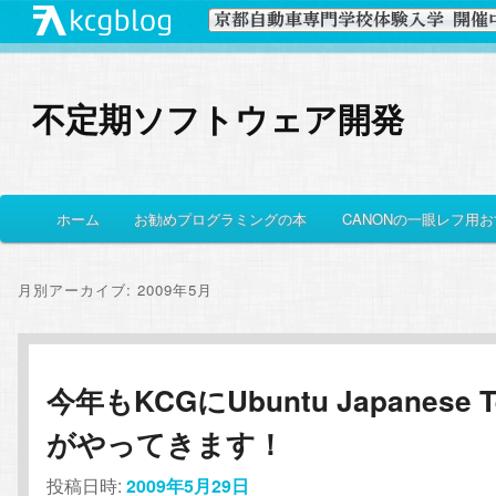
不定期ソフトウェア開発
メ
ホーム
お勧めプログラミングの本
CANONの一眼レフ用
メ
サ
イ
ン
イ
ブ
メ
月別アーカイブ:
2009年5月
ニ
ン
コ
ュ
ー
コ
ン
今年もKCGにUbuntu Japanese 
がやってきます！
ン
テ
投稿日時:
2009年5月29日
テ
ン