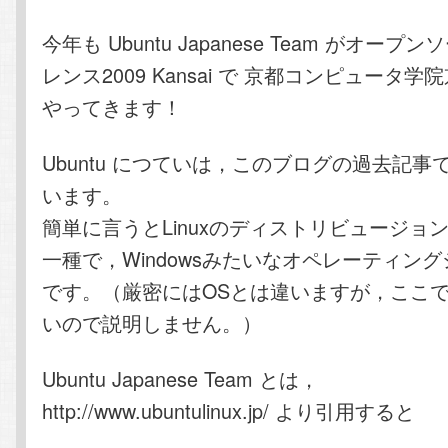
今年も Ubuntu Japanese Team がオー
ン
ツ
レンス2009 Kansai で 京都コンピュータ
ツ
へ
やってきます！
へ
移
Ubuntu につていは，このブログの過去記
います。
移
動
簡単に言うとLinuxのディストリビュージョ
動
一種で，Windowsみたいなオペレーティン
です。（厳密にはOSとは違いますが，ここ
いので説明しません。）
Ubuntu Japanese Team とは，
http://www.ubuntulinux.jp/ より引用すると