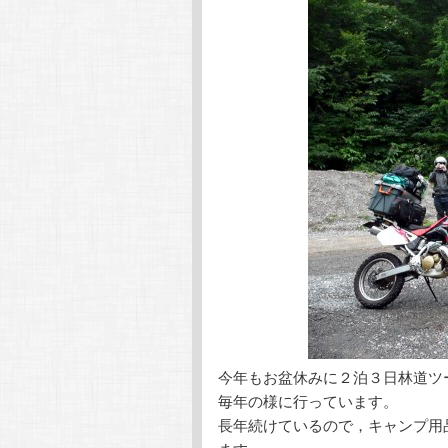
ン
ツ
ツ
へ
へ
移
移
動
動
今年もお盆休みに２泊３日林道ツ
毎年の様に行っています。
長年続けているので，キャンプ用