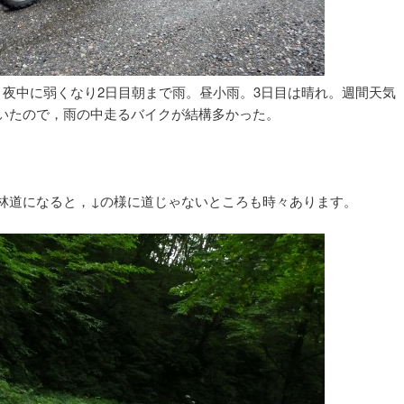
。夜中に弱くなり2日目朝まで雨。昼小雨。3日目は晴れ。週間天気
いたので，雨の中走るバイクが結構多かった。
。
林道になると，↓の様に道じゃないところも時々あります。