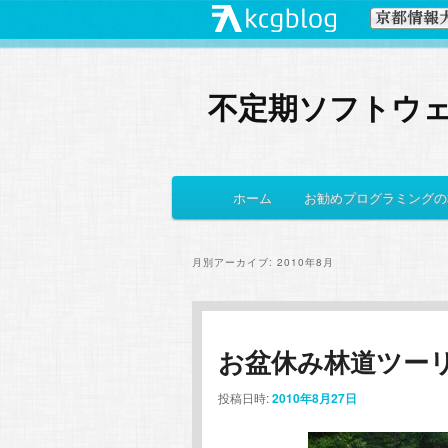
不定期ソフトウ
メ
ホーム
お勧めプログラミングの
メ
サ
イ
ン
イ
ブ
メ
月別アーカイブ:
2010年8月
ニ
ン
コ
ュ
ー
コ
ン
お盆休み林道ツーリ
ン
テ
投稿日時:
2010年8月27日
テ
ン