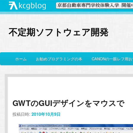
不定期ソフトウェア開発
メ
ホーム
お勧めプログラミングの本
CANONの一眼レフ用
メ
サ
イ
ン
イ
ブ
メ
ニ
ン
コ
ュ
ー
GWTのGUIデザインをマウスで
コ
ン
投稿日時:
2010年10月9日
ン
テ
テ
ン