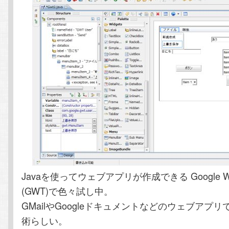
ン
ツ
ツ
へ
へ
移
移
動
動
Javaを使ってウェブアプリが作成できる Google Web 
(GWT)で色々試し中。
GMailやGoogleドキュメントなどのウェブアプ
術らしい。