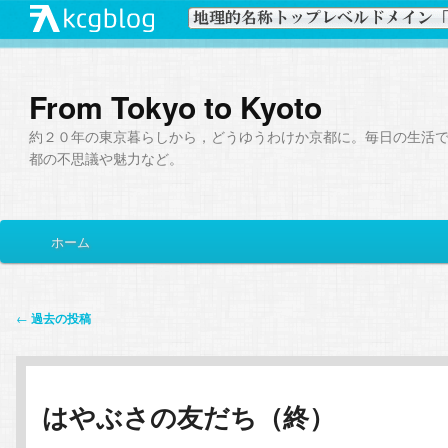
From Tokyo to Kyoto
約２０年の東京暮らしから，どうゆうわけか京都に。毎日の生活
都の不思議や魅力など。
メ
ホーム
メ
サ
イ
ン
イ
ブ
メ
投
←
過去の投稿
ニ
稿
ン
コ
ュ
ナ
ー
ビ
コ
ン
はやぶさの友だち（終）
ゲ
ー
ン
テ