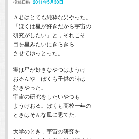
投稿日時:
2011年5月30日
シ
ョ
テ
ン
Ａ君はとても純粋な男やった。
ン
「ぼくは星が好きだから宇宙の
ン
ツ
研究がしたい」と，それこそ
目を星みたいにきらきら
ツ
へ
させてゆっとった。
へ
移
実は星が好きなやつはようけ
移
動
おるんや。ぼくも子供の時は
好きやった。
動
宇宙の研究をしたいやつも
ようけおる。ぼくも高校一年の
ときはそんな風に思てた。
大学のとき，宇宙の研究を