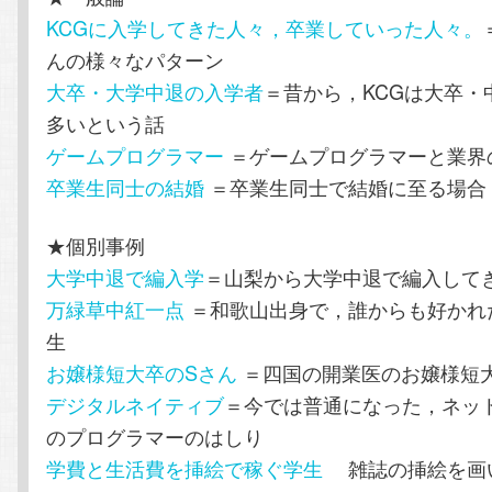
KCGに入学してきた人々，卒業していった人々。
んの様々なパターン
大卒・大学中退の入学者
＝昔から，KCGは大卒・
多いという話
ゲームプログラマー
＝ゲームプログラマーと業界
卒業生同士の結婚
＝卒業生同士で結婚に至る場合
★個別事例
大学中退で編入学
＝山梨から大学中退で編入して
万緑草中紅一点
＝和歌山出身で，誰からも好かれ
生
お嬢様短大卒のSさん
＝四国の開業医のお嬢様短
デジタルネイティブ
＝今では普通になった，ネッ
のプログラマーのはしり
学費と生活費を挿絵で稼ぐ学生
雑誌の挿絵を画