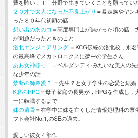
費を賄い，ＩＴ分野で生きていくことを願ってい
２０才で大人になった不良上がり
＝暴走族やヤン
った８０年代初頭の話
想い出のあのコ
＝高度専門士が無かった頃の話。大
が問題だったときのこと
洛北エンジニアリング
＝KCG伝統の洛北校，別名
の最高峰でメカトロニクスに夢中の学生さん
ああ女神様っ！
＝ベルダンディ-みたいな美人の先
な少年の話
禁断の師弟愛？
＝先生？と女子学生の恋愛と結婚
K君のRPG
＝母子家庭の長男が，RPGを作成し，
ーに転職するまで
妹の遺骨
＝在学中に妹を亡くした情報処理科の寮
フト会社No.1,のSEの過去。
愛しい彼女４部作