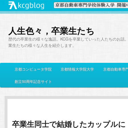
人生色々，卒業生たち
歴代の卒業生の様々な逸話。KCGを卒業していった人たちのお話
業生たちの様々な人生を紹介します。
メ
京都コンピュータ学院
京都情報大学院大学
京都自動車専
メ
サ
イ
ン
創立50周年記念サイト
イ
ブ
メ
ニ
ン
コ
ュ
ー
コ
ン
卒業生同士で結婚したカップルに
ン
テ