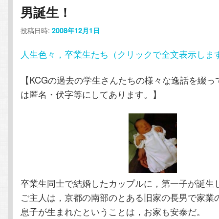
男誕生！
テ
ン
投稿日時:
2008年12月1日
ン
ツ
人生色々，卒業生たち（クリックで全文表示しま
ツ
へ
【KCGの過去の学生さんたちの様々な逸話を綴っ
へ
移
は匿名・伏字等にしてあります。】
移
動
動
卒業生同士で結婚したカップルに，第一子が誕生
ご主人は，京都の南部のとある旧家の長男で家業
息子が生まれたということは，お家も安泰だ。