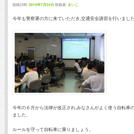
投稿日時:
2015年7月24日
投稿者:
まいこ
テ
ン
今年も警察署の方に来ていただき,交通安全講習を行いまし
ン
ツ
ツ
へ
へ
移
移
動
動
今年の６月から法律が改正され,みなさんがよく使う自転車
ました。
ルールを守って自転車に乗りましょう。