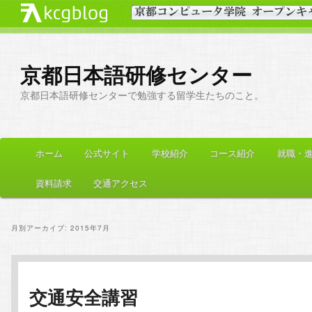
京都日本語研修センター
京都日本語研修センターで勉強する留学生たちのこと。
メ
ホーム
公式サイト
学校紹介
コース紹介
就職・
メ
サ
イ
ン
資料請求
交通アクセス
イ
ブ
メ
ニ
ン
コ
ュ
月別アーカイブ:
2015年7月
ー
コ
ン
ン
テ
交通安全講習