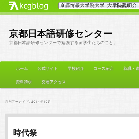
京都日本語研修センター
京都日本語研修センターで勉強する留学生たちのこと。
メ
ホーム
公式サイト
学校紹介
コース紹介
就職・
メ
サ
イ
ン
資料請求
交通アクセス
イ
ブ
メ
ニ
ン
コ
ュ
月別アーカイブ:
2014年10月
ー
コ
ン
ン
テ
時代祭