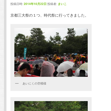
投稿日時:
2014年10月22日
投稿者:
まいこ
テ
ン
京都三大祭の１つ、時代祭に行ってきました。
ン
ツ
ツ
へ
へ
移
移
動
動
あいにくの空模様