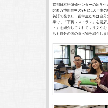
京都日本語研修センターの留学生
テ
ン
関西万博開催中の9月には6年生の
英語で発表し，留学生たちは自分
ン
ツ
業で，「下鴨レストラン」を開店
ト」を紹介してくれて，注文やお
ツ
へ
ちも自分の国の食べ物を紹介しま
へ
移
移
動
動