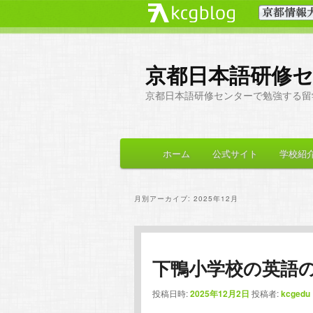
京都日本語研修
京都日本語研修センターで勉強する留
メ
ホーム
公式サイト
学校紹
メ
サ
イ
ン
イ
ブ
メ
月別アーカイブ:
2025年12月
ニ
ン
コ
ュ
ー
コ
ン
下鴨小学校の英語
ン
テ
投稿日時:
2025年12月2日
投稿者:
kcgedu