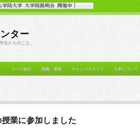
センター
学生たちのこと。
介
コース紹介
就職・進路
キャンパスライフ
入学について
の授業に参加しました