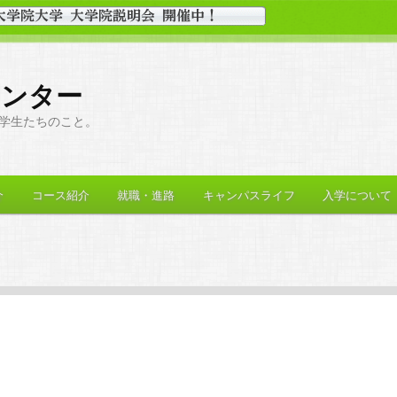
センター
学生たちのこと。
介
コース紹介
就職・進路
キャンパスライフ
入学について