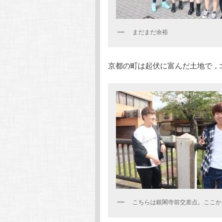
まだまだ余裕
京都の町は起伏に富んだ土地で，
こちらは銀閣寺前交差点。ここか