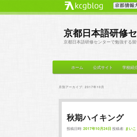
京都日本語研修
京都日本語研修センターで勉強する留
メ
ホーム
公式サイト
学校紹
メ
サ
イ
ン
イ
ブ
メ
月別アーカイブ:
2017年10月
ニ
ン
コ
ュ
ー
コ
ン
秋期ハイキング
ン
テ
投稿日時:
2017年10月24日
投稿者:
まいこ