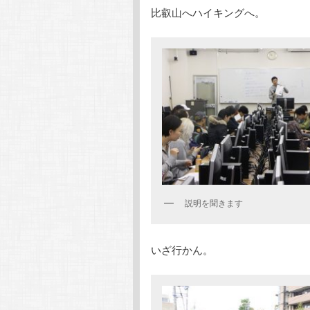
比叡山へハイキングへ。
テ
ン
ン
ツ
ツ
へ
へ
移
移
動
動
説明を聞きます
いざ行かん。