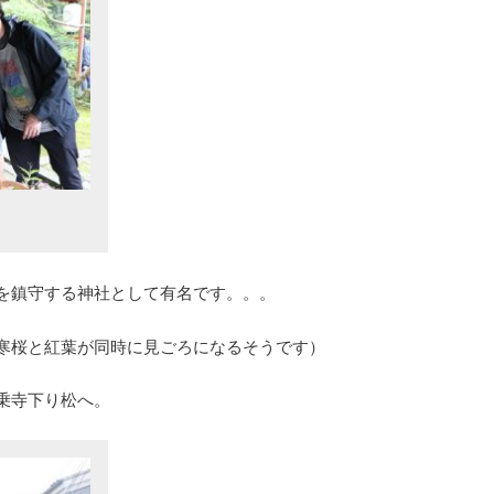
を鎮守する神社として有名です。。。
寒桜と紅葉が同時に見ごろになるそうです）
乗寺下り松へ。