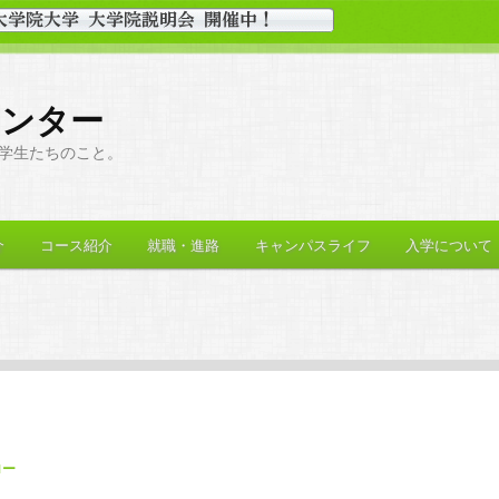
センター
学生たちのこと。
介
コース紹介
就職・進路
キャンパスライフ
入学について
ロー