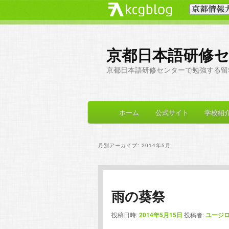
京都日本語研修
京都日本語研修センターで勉強する留
メ
ホーム
公式サイト
学校紹
メ
サ
イ
ン
イ
ブ
メ
月別アーカイブ:
2014年5月
ニ
ン
コ
ュ
ー
コ
ン
雨の葵祭
ン
テ
投稿日時:
2014年5月15日
投稿者:
ユージ