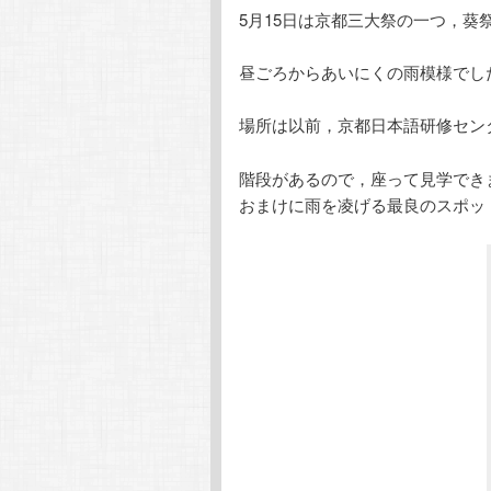
5月15日は京都三大祭の一つ，葵
テ
ン
昼ごろからあいにくの雨模様でし
ン
ツ
場所は以前，京都日本語研修セン
ツ
へ
階段があるので，座って見学でき
へ
移
おまけに雨を凌げる最良のスポッ
移
動
動