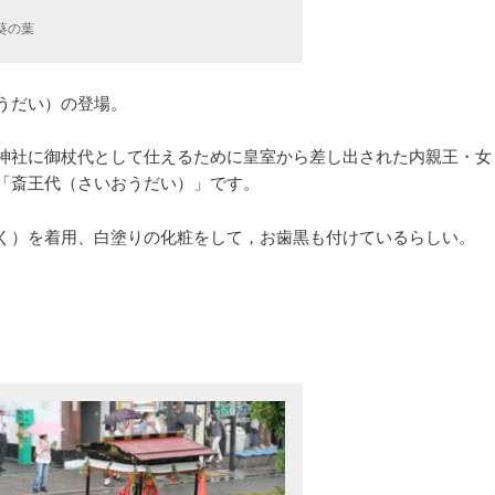
葵の葉
うだい）の登場。
神社に御杖代として仕えるために皇室から差し出された内親王・女
「斎王代（さいおうだい）」です。
く）を着用、白塗りの化粧をして，お歯黒も付けているらしい。