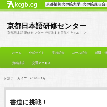
京都日本語研修センター
京都日本語研修センターで勉強する留学生たちのこと。
メ
ホーム
公式サイト
学校紹介
コース紹介
就職・
メ
サ
イ
ン
資料請求
交通アクセス
イ
ブ
メ
ニ
ン
コ
月別アーカイブ:
2026年1月
ュ
ー
コ
ン
ン
テ
書道に挑戦！