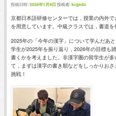
投稿日時:
2026年1月9日
投稿者:
kcgedu
テ
ン
京都日本語研修センターでは，授業の内外で
ン
ツ
を用意しています。中級クラスでは，書道を
ツ
へ
2025年の「今年の漢字」について学んだあ
へ
移
学生が2025年を振り返り，2026年の目標も
移
動
書くかを考えました。非漢字圏の留学生が多
て，まずは漢字の書き順などをしっかりおさ
動
挑戦！