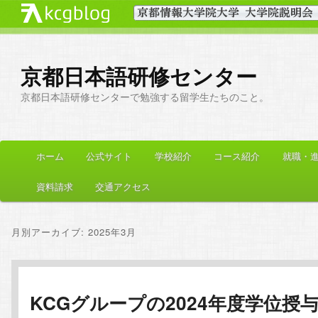
京都日本語研修センター
京都日本語研修センターで勉強する留学生たちのこと。
メ
ホーム
公式サイト
学校紹介
コース紹介
就職・
メ
サ
イ
ン
資料請求
交通アクセス
イ
ブ
メ
ニ
ン
コ
月別アーカイブ:
2025年3月
ュ
ー
コ
ン
ン
テ
KCGグループの2024年度学位授