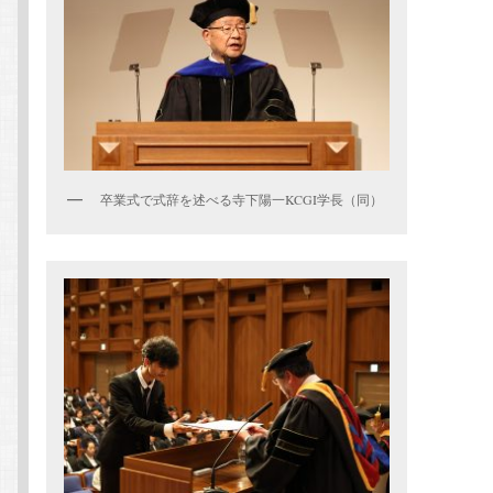
卒業式で式辞を述べる寺下陽一KCGI学長（同）