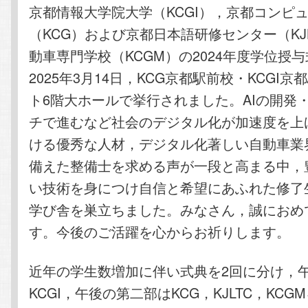
京都情報大学院大学（KCGI），京都コンピ
（KCG）および京都日本語研修センター（KJ
動車専門学校（KCGM）の2024年度学位授
2025年3月14日，KCG京都駅前校・KCGI
ト6階大ホールで挙行されました。AIの開発
チで進むなど社会のデジタル化が加速度を上げ
ける優秀な人材，デジタル化著しい自動車業界
備えた整備士を求める声が一段と高まる中，
い技術を身につけ自信と希望にあふれた修了
学び舎を巣立ちました。みなさん，誠におめ
す。今後のご活躍を心からお祈りします。
近年の学生数増加に伴い式典を2回に分け，
KCGI，午後の第二部はKCG，KJLTC，KC