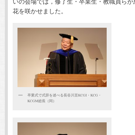
いの会場では，修了生・卒業生・教職員らが
花を咲かせました。
卒業式で式辞を述べる長谷川亘KCGI・KCG・
KCGM総長（同）