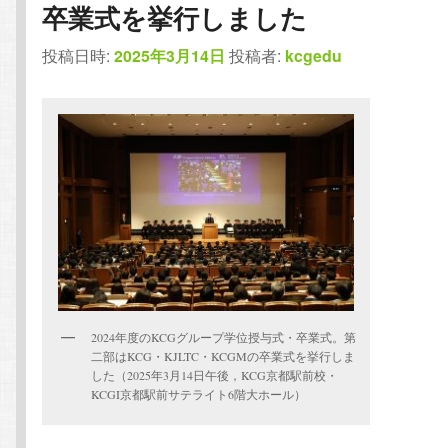
卒業式を挙行しました
テ
ン
投稿日時:
2025年3月14日
投稿者:
kcgedu
ン
ツ
ツ
へ
へ
移
移
動
動
2024年度のKCGグループ学位授与式・卒業式。第
二部はKCG・KJLTC・KCGMの卒業式を挙行しま
した（2025年3月14日午後，KCG京都駅前校・
KCGI京都駅前サテライト6階大ホール）