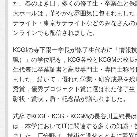
た。春のよき日，多くの修了生・卒業生と保
大ホールは，華やかな雰囲気に包まれました。
テライト・東京サテライトなどのみなさんの
ンラインでも配信されました。
KCGIの寺下陽一学長が修了生代表に「情報
職）」の学位記を，KCG各校とKCGMの校
生代表に卒業証書と高度専門士・専門士称号
ました。続いて，優れた学業・研究成果を残
秀賞，優秀プロジェクト賞に選ばれた修了生
彰状・賞状，盾・記念品が贈られました。
式辞でKCGI・KCG・KCGMの長谷川亘総長
は，本学においてITに関連する多くの知識・
ました。IT分野は，技術の進化とともに驚異