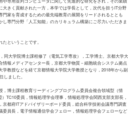
用や専用並列コンピュータに関して先進的な研究をされ，その業績
に大きく貢献された一方，本学では学長として，次代を担うIT分野
専門家を育成するための最先端教育の展開をリードされるととも
かし専門分野「人工知能」のカリキュラム構築にご尽力いただきま
。
れたということです。
卒，同大学院博士課程修了（電気工学専攻），工学博士。京都大学
合情報メディアセンター長，京都大学物質－細胞統合システム拠点
大学教授などを経て京都情報大学院大学教授となり，2018年から副
就任しました。
授，博士課程教育リーディングプログラム委員会複合領域型（情
連盟）TC10委員，情報処理学会理事，情報処理学会関西支部支部長，
，京都府ITアドバイザリーボード委員，総合科学技術会議専門調査
議委員長，電子情報通信学会フェロー，情報処理学会フェローなど