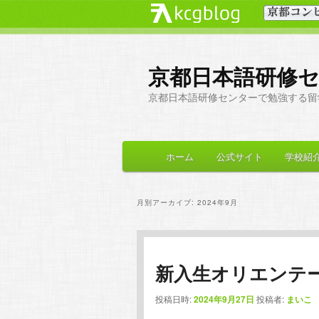
京都日本語研修
京都日本語研修センターで勉強する留
メ
ホーム
公式サイト
学校紹
メ
サ
イ
ン
イ
ブ
メ
月別アーカイブ:
2024年9月
ニ
ン
コ
ュ
ー
コ
ン
新入生オリエンテ
ン
テ
投稿日時:
2024年9月27日
投稿者:
まいこ