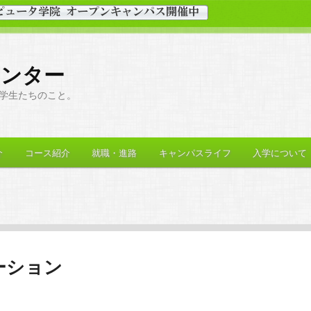
センター
学生たちのこと。
介
コース紹介
就職・進路
キャンパスライフ
入学について
ーション