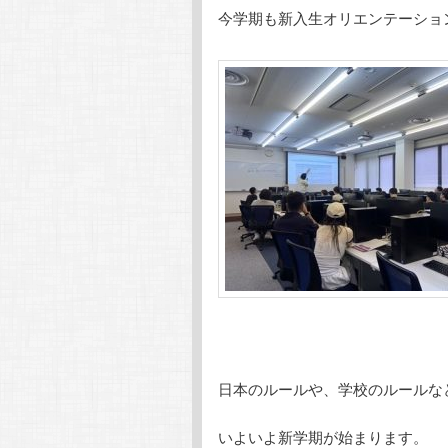
今学期も新入生オリエンテーショ
テ
ン
ン
ツ
ツ
へ
へ
移
移
動
動
日本のルールや、学校のルールな
いよいよ新学期が始まります。