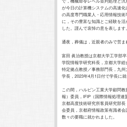
で，機械命令レベル並列処理と汎
が今日の計算機システムの高速化
の高度専門職業人・応用情報技術
に，その豊富な知識とご経験を活
した。謹んで哀悼の意を表します
通夜，葬儀は，近親者のみで営ま
富田 眞治教授は京都大学工学部
学院情報学研究科長，京都大学総
特定拠点教授／事務部門長，九州
学長，2023年4月1日付で学長に
この間，ハルピン工業大学顧問教
報）委員，IFIP（国際情報処理
京都高度技術研究所客員研究部長
会委員，京都府情報政策有識者会
数々の要職に就かれました。