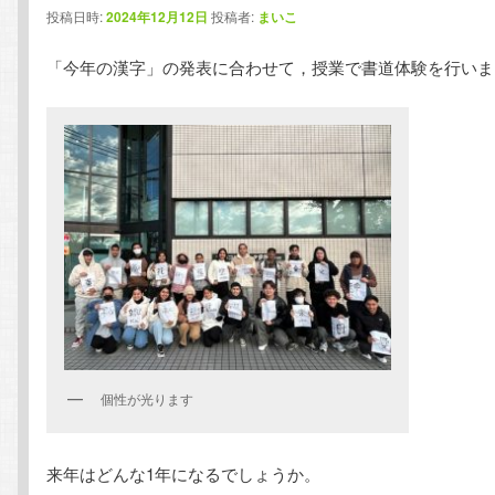
投稿日時:
2024年12月12日
投稿者:
まいこ
テ
ン
「今年の漢字」の発表に合わせて，授業で書道体験を行いま
ン
ツ
ツ
へ
へ
移
移
動
動
個性が光ります
来年はどんな1年になるでしょうか。