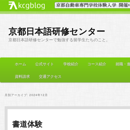
京都日本語研修センター
京都日本語研修センターで勉強する留学生たちのこと。
メ
ホーム
公式サイト
学校紹介
コース紹介
就職・
メ
サ
イ
ン
資料請求
交通アクセス
イ
ブ
メ
ニ
ン
コ
ュ
月別アーカイブ:
2024年12月
ー
コ
ン
ン
テ
書道体験