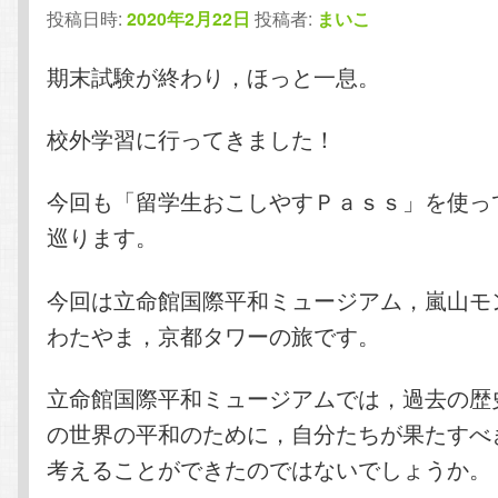
投稿日時:
2020年2月22日
投稿者:
まいこ
テ
ン
期末試験が終わり，ほっと一息。
ン
ツ
ツ
へ
校外学習に行ってきました！
へ
移
今回も「留学生おこしやすＰａｓｓ」を使っ
巡ります。
移
動
動
今回は立命館国際平和ミュージアム，嵐山モ
わたやま，京都タワーの旅です。
立命館国際平和ミュージアムでは，過去の歴
の世界の平和のために，自分たちが果たすべ
考えることができたのではないでしょうか。