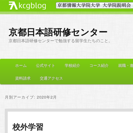
京都日本語研修センター
京都日本語研修センターで勉強する留学生たちのこと。
メ
ホーム
公式サイト
学校紹介
コース紹介
就職・
メ
サ
イ
ン
資料請求
交通アクセス
イ
ブ
メ
ニ
ン
コ
月別アーカイブ:
2020年2月
ュ
ー
コ
ン
ン
テ
校外学習