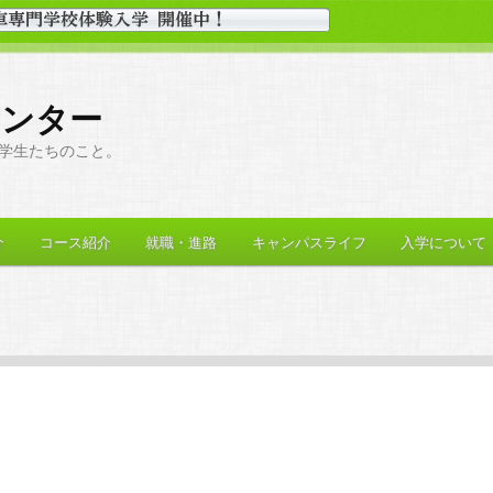
センター
学生たちのこと。
介
コース紹介
就職・進路
キャンパスライフ
入学について