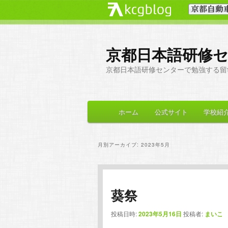
京都日本語研修
京都日本語研修センターで勉強する留
メ
ホーム
公式サイト
学校紹
メ
サ
イ
ン
イ
ブ
メ
月別アーカイブ:
2023年5月
ニ
ン
コ
ュ
ー
コ
ン
葵祭
ン
テ
投稿日時:
2023年5月16日
投稿者:
まいこ