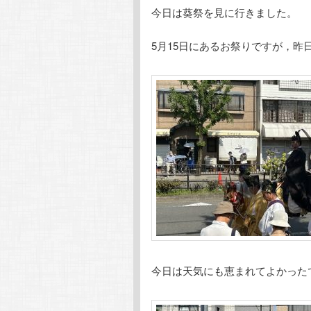
今日は葵祭を見に行きました。
テ
ン
5月15日にあるお祭りですが，昨
ン
ツ
ツ
へ
へ
移
移
動
動
今日は天気にも恵まれてよかった