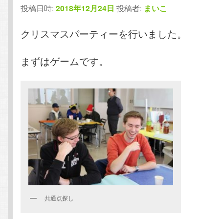
投稿日時:
2018年12月24日
投稿者:
まいこ
テ
ン
クリスマスパーティーを行いました。
ン
ツ
ツ
へ
まずはゲームです。
へ
移
移
動
動
共通点探し