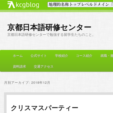
京都日本語研修センター
京都日本語研修センターで勉強する留学生たちのこと。
メ
ホーム
公式サイト
学校紹介
コース紹介
就職・
メ
サ
イ
ン
資料請求
交通アクセス
イ
ブ
メ
ニ
ン
コ
月別アーカイブ:
2018年12月
ュ
ー
コ
ン
ン
テ
クリスマスパーティー