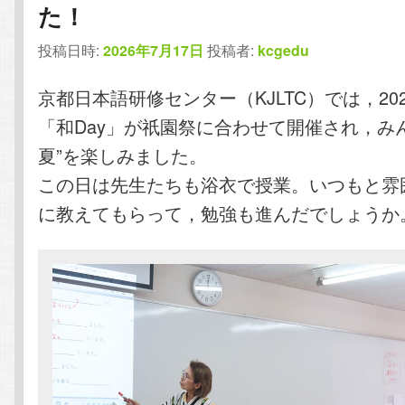
た！
テ
ン
投稿日時:
2026年7月17日
投稿者:
kcgedu
ン
ツ
京都日本語研修センター（KJLTC）では，202
ツ
へ
「和Day」が祇園祭に合わせて開催され，み
へ
移
夏”を楽しみました。
この日は先生たちも浴衣で授業。いつもと雰
移
動
に教えてもらって，勉強も進んだでしょうか
動