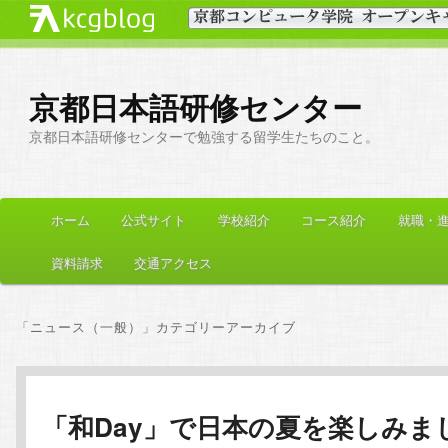
京都日本語研修センター
京都日本語研修センターで勉強する留学生たちのこと。
メ
ホーム
公式サイト
学校紹介
コース紹介
就職・
メ
サ
イ
ン
資料請求
交通アクセス
イ
ブ
メ
ニ
ン
コ
「
ニュース（一般）
」カテゴリーアーカイブ
ュ
ー
コ
ン
ン
テ
「和Day」で日本の夏を楽しみま