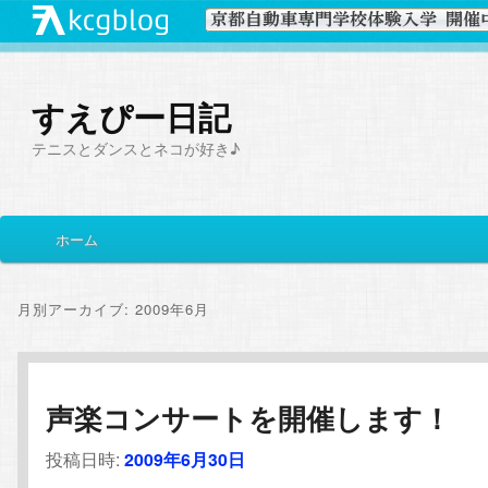
すえぴー日記
テニスとダンスとネコが好き♪
メ
ホーム
メ
サ
イ
ン
イ
ブ
メ
月別アーカイブ:
2009年6月
ニ
ン
コ
ュ
ー
コ
ン
声楽コンサートを開催します！
ン
テ
投稿日時:
2009年6月30日