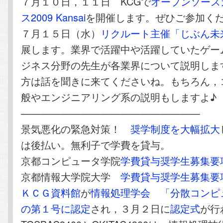
７月１０日，１１日 KCGで
オープンソース
ス2009 Kansai
を開催します。ぜひご参加く
７月１５日（水）
リクルート主催「じぶん未
展します。業界で活躍中や活躍していたゲー
ジネス分野の先生が各業界について説明しま
方は話を聞きに来てくださいね。もちろん，
般やエンジニアリング系の説明もしますよ♪
——————————————————
景気悪化の緊急対策！
奨学制度を大幅拡大
は後払い。無利子で学費を貸与。
京都コンピュータ学院
学費貸与奨学生募集要
京都情報大学院大学
学費貸与奨学生募集要
ＫＣＧ資料館
が
情報処理学会
「分散コンピ
の第１号に認定
され，３月２日に
認定式
が行