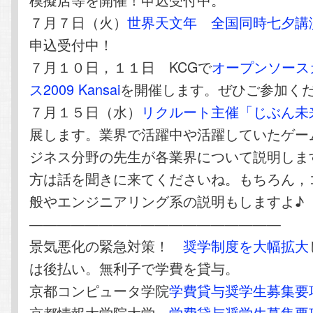
７月７日（火）
世界天文年 全国同時七夕講
申込受付中！
７月１０日，１１日 KCGで
オープンソース
ス2009 Kansai
を開催します。ぜひご参加く
７月１５日（水）
リクルート主催「じぶん未
展します。業界で活躍中や活躍していたゲー
ジネス分野の先生が各業界について説明しま
方は話を聞きに来てくださいね。もちろん，
般やエンジニアリング系の説明もしますよ♪
——————————————————
景気悪化の緊急対策！
奨学制度を大幅拡大
は後払い。無利子で学費を貸与。
京都コンピュータ学院
学費貸与奨学生募集要
京都情報大学院大学
学費貸与奨学生募集要