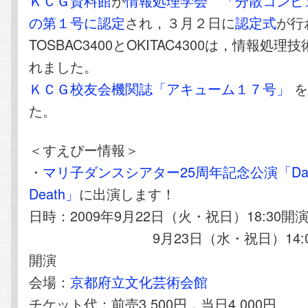
ＫＣＧ資料館
が
情報処理学会
「分散コンピ
の第１号に認定
され，３月２日に
認定式
が行
TOSBAC3400とOKITAC4300は，情報処
れました。
ＫＣＧ校友会機関誌「アキューム１７号」
を
た。
＜すえぴー情報＞
・
マリ子ダンスシアター25周年記念公演「Danc
Death」
に出演します！
日時：2009年9月22日（火・祝日）18:30開
9月23日（水・祝日）14:00開演
開演
会場：
京都府立文化芸術会館
チケット代：前売3,500円，当日4,000円。