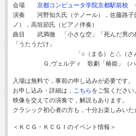
会場
京都コンピュータ学院京都駅前校
６
演奏 河野知久氏（テノール），佐藤路子
ノ），高垣節氏（ピアノ伴奏）
曲目 武満徹 「小さな空」「死んだ男の
「うたうだけ」
「○（まる）と△（さんか
Ｇ.ヴェルディ 歌劇「椿姫」（ハ
入場は無料で，事前の申し込みが必要です。
お申し込み・詳細は，
こちら
をご覧ください
映像を交えての演奏で，解説もあります。
クラシック初心者の方も，十分お楽しみいた
＜ＫＣＧ・ＫＣＧＩのイベント情報＞