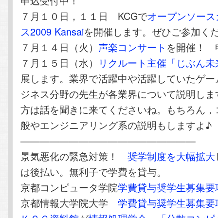
申込受付中！
７月１０日，１１日 KCGで
オープンソース
ス2009 Kansai
を開催します。ぜひご参加く
７月１４日（火）
声楽コンサート
を開催！ 
７月１５日（水）
リクルート主催「じぶん未
展します。業界で活躍中や活躍していたゲー
ジネス分野の先生が各業界について説明しま
方は話を聞きに来てくださいね。もちろん，
般やエンジニアリング系の説明もしますよ♪
——————————————————
景気悪化の緊急対策！
奨学制度を大幅拡大
は後払い。無利子で学費を貸与。
京都コンピュータ学院
学費貸与奨学生募集要
京都情報大学院大学
学費貸与奨学生募集要