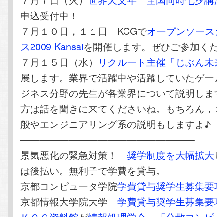
申込受付中！
７月１０日，１１日 KCGで
オープンソース
ス2009 Kansai
を開催します。ぜひご参加く
７月１５日（水）
リクルート主催「じぶん未
展します。業界で活躍中や活躍していたゲー
ジネス分野の先生が各業界について説明しま
方は話を聞きに来てくださいね。もちろん，
般やエンジニアリング系の説明もしますよ♪
——————————————————
景気悪化の緊急対策！
奨学制度を大幅拡大
は後払い。無利子で学費を貸与。
京都コンピュータ学院
学費貸与奨学生募集要
京都情報大学院大学
学費貸与奨学生募集要
ＫＣＧ資料館
が
情報処理学会
「分散コンピ