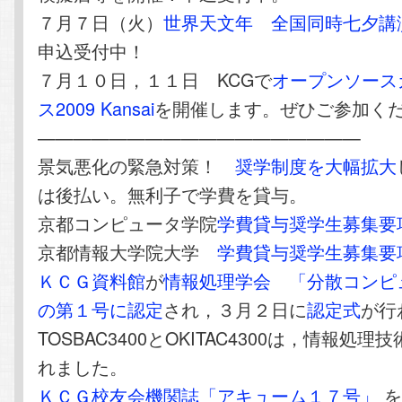
７月７日（火）
世界天文年 全国同時七夕講
申込受付中！
７月１０日，１１日 KCGで
オープンソース
ス2009 Kansai
を開催します。ぜひご参加く
——————————————————
景気悪化の緊急対策！
奨学制度を大幅拡大
は後払い。無利子で学費を貸与。
京都コンピュータ学院
学費貸与奨学生募集要
京都情報大学院大学
学費貸与奨学生募集要
ＫＣＧ資料館
が
情報処理学会
「分散コンピ
の第１号に認定
され，３月２日に
認定式
が行
TOSBAC3400とOKITAC4300は，情報処
れました。
ＫＣＧ校友会機関誌「アキューム１７号」
を