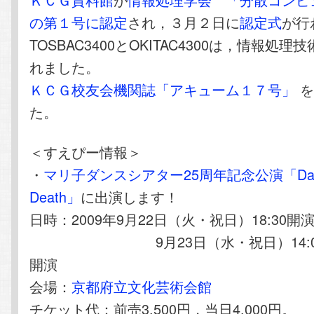
の第１号に認定
され，３月２日に
認定式
が行
TOSBAC3400とOKITAC4300は，情報処
れました。
ＫＣＧ校友会機関誌「アキューム１７号」
を
た。
＜すえぴー情報＞
・
マリ子ダンスシアター25周年記念公演「Danc
Death」
に出演します！
日時：2009年9月22日（火・祝日）18:30開
9月23日（水・祝日）14:00開演
開演
会場：
京都府立文化芸術会館
チケット代：前売3,500円，当日4,000円。