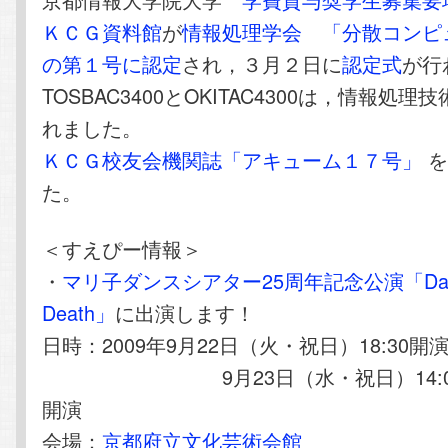
ＫＣＧ資料館
が
情報処理学会
「分散コンピ
の第１号に認定
され，３月２日に
認定式
が行
TOSBAC3400とOKITAC4300は，情報処
れました。
ＫＣＧ校友会機関誌「アキューム１７号」
を
た。
＜すえぴー情報＞
・
マリ子ダンスシアター25周年記念公演「Danc
Death」
に出演します！
日時：2009年9月22日（火・祝日）18:30開
9月23日（水・祝日）14:00開演
開演
会場：
京都府立文化芸術会館