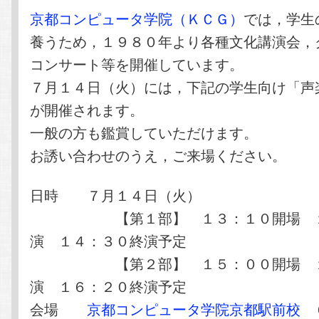
テ
ン
京都コンピュータ学院（ＫＣＧ）
では，学生
養うため，１９８０年より各種文化講演会，
ン
ツ
コンサート等を開催しています。
７月１４日（火）には，下記の学生向け「声
ツ
へ
が開催されます。
へ
移
一般の方も鑑賞していただけます。
お誘い合わせのうえ，ご来場ください。
移
動
動
日時 ７月１４日（火）
【第１部】 １３：１０開場 １
演 １４：３０終演予定
【第２部】 １５：００開場 １
演 １６：２０終演予定
会場
京都コンピュータ学院京都駅前校
６